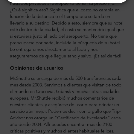
traslados privados al aeropuerto tienen su precio fijo.
¿Qué significa eso? Significa que el costo no cambia en
función de la distancia o el tiempo que se tarda en
llevarlo a su destino. Debido a esto, siempre que su hotel
esté dentro de la ciudad, el costo se mantendrá igual que
si estuviera justo al lado del aeropuerto. No tiene que
preocuparse por nada, incluida la búsqueda de su hotel.
Lo entregaremos directamente al lado y nos
aseguraremos de que llegue sano y salvo. ¡Es así de fácil!
Opiniones de usuarios
Mr.Shuttle se encarga de más de 500 transferencias cada
mes desde 2003. Servimos a clientes que visitan de todo
el mundo en Cracovia, Gdansk y muchas otras ciudades
europeas. Mr.Shuttle recibió muchos comentarios de
nuestros clientes, y asegúrese de usarlo para brindar un
servicio aún mejor. Podemos decir con orgullo que Trip-
Advisor nos otorga un "Certificado de Excelencia" cada
año desde 2004. Allí puedes encontrar más de 2100
críticas positivas y muchos clientes habituales felices.