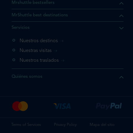
Mrshuttle bestsellers
MrShuttle best destinations
e el producto que busca ya
Servicios
 cesta de la compra. Si no
Nuestros destinos
evo, vaya directamente a su
mplete su reserva.
Nuestras visitas
Nuestros traslados
producto una vez
Quiénes somos
te su reserva
Terms of Services
Privacy Policy
Mapa del sitio