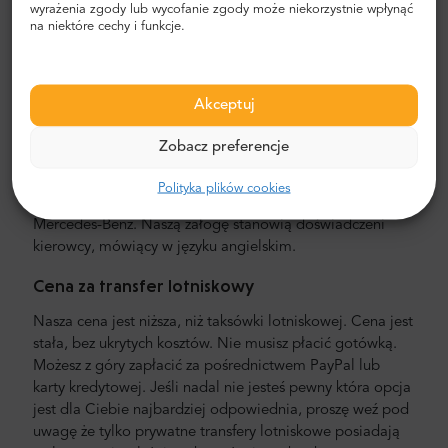
wyrażenia zgody lub wycofanie zgody może niekorzystnie wpłynąć
przystanku lub dworca do Twojego apartamentu czy
na niektóre cechy i funkcje.
hotelu.
Transfer lotniskowy
Akceptuj
Szukasz taniej i sprawdzonej usługi transportowej z
lotniska? Zamów transfer lotniskowy z Mr.Shuttle, usługą
Zobacz preferencje
docenianą przez użytkowników Trip-Advisora. Oferujemy
usługę door-to-door, w nowych, komfortowych,
Polityka plików cookies
klimatyzowanych minivanach i minibusach marki
Mercedes-Benz. Naszą załogę stanowią doświadczeni
kierowcy, mówiący w języku angielskim.
Cena za transfer lotniskowy
Nasza cena jest niższa, niż taksówki lotniskowej. Cena jest
stała, bez ukrytych kosztów. Nie musisz płacić gotówką.
Możesz z góry zapłacić za pośrednictwem PayPal lub
karty kredytowej. Jeśli nadal nie jesteś pewny która opcja
jest dla Ciebie najbardziej odpowiednia, proszę weź pod
uwagę że tylko prywatne transfery lotniskowe posiadają