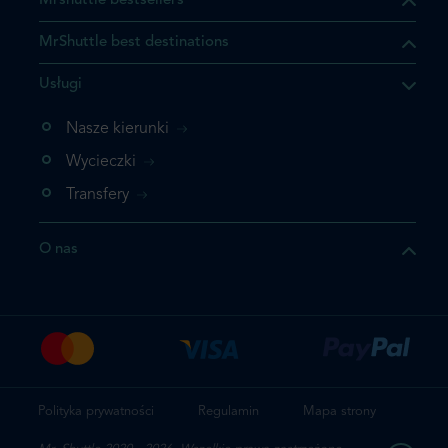
Mrshuttle bestsellers
MrShuttle best destinations
Usługi
ukt którego szukasz jest już
żeli nie chcesz dodawać go
Nasze kierunki
bezpośrednio do koszyka i
Wycieczki
z rezerwację.
Transfery
t jeszcze raz
O nas
z zamówienie
Polityka prywatności
Regulamin
Mapa strony