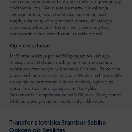
stałą cenę niezależnie od natężenia ruchu drogowego czy
opóźnienia lotu. Nie musisz się martwić lokalizacją
Twojego hotelu, Twoja opłata się nie zmieni, jeżeli
znajduje się on tylko w granicach miasta, do którego
planujesz podróż. Jeśli to możliwe, zawieziemy Cię
bezpośrednio pod drzwi hotelu, to takie proste!
Opinie o usłudze
Mr.Shuttle realizuje ponad 500 przejazdów każdego
miesiąca od 2003 roku, obsługując klientów z całego
świata podczas pobytu w Krakowie, Gdańsku, Barcelonie
oraz innych europejskich miastach. Wielu z nich podzieliło
się opinią na nasz temat. Z dumą możemy ogłosić, że
portal Trip-Advisor przyznaje nam "Certyfikat
Doskonałości" nieprzerwanie od 2004 roku. Mamy ponad
2100 pozytywnych opinii i wielu stałych klientów.
Transfer z lotniska Stambuł-Sabiha
Gokcen do Besiktas