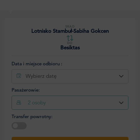
SKĄD
Lotnisko Stambuł-Sabiha Gokcen
DO
Besiktas
Data i miejsce odbioru :
Wybierz datę
Pasażerowie:
2
osoby
Transfer powrotny:
Wybierz datę