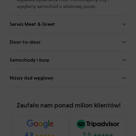
wypadku opóźnienia lotu, monitorujemy loty i
wysyłamy samochód o właściwej porze.
Serwis Meet & Greet
Door-to-door
Samochody i busy
Niższy ślad węglowy
Zaufało nam ponad milion klientów!
4.9
5.0