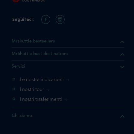
Seguiteci:
Mrshuttle bestsellers
MrShuttle best destinations
he il prodotto che state
Servizi
ente nel vostro carrello. Se
iungerlo nuovamente, la
Le nostre indicazioni
 direttamente al carrello e
I nostri tour
 la prenotazione.
I nostri trasferimenti
questo prodotto
Chi siamo
e la prenotazione