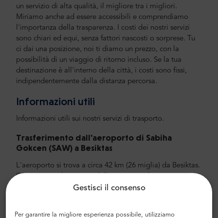
un servizio di alta qualità, il migliore tra i migliori.
Miriamo anche ad essere accessibili e comprendiamo
l'importanza della trasparenza. I costi dei nostri servizi
sono chiari ed equi, senza fattori nascosti o sorprese. Tu
ci dai una posizione, noi ti diamo un prezzo, con la
possibilità di un viaggio di ritorno incluso. Se la tua
destinazione è all'interno della città, i costi sono fissi,
indipendentemente dalla distanza percorsa.
Informazioni utili
Informazioni utili sui nostri servizi di trasporto.
Trasferimento dall'aeroporto di Sabiha
Gokcen (SAW) a Besiktas
L'aeroporto si trova a circa 42 km (26 miglia) da Besiktas.
Il viaggio medio in auto dall'aeroporto al centro città
dura circa 35 minuti.Ti consigliamo di scegliere un'auto
Gestisci il consenso
e, ancora meglio, un trasferimento aeroportuale privato
con MrShuttle. Il modo più rapido, sicuro e affidabile per
Per garantire la migliore esperienza possibile, utilizziamo