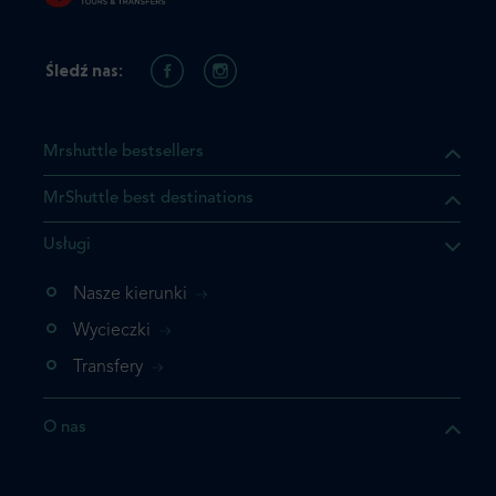
Śledź nas:
Mrshuttle bestsellers
MrShuttle best destinations
Usługi
ukt którego szukasz jest już
żeli nie chcesz dodawać go
Nasze kierunki
bezpośrednio do koszyka i
Wycieczki
z rezerwację.
Transfery
t jeszcze raz
O nas
z zamówienie