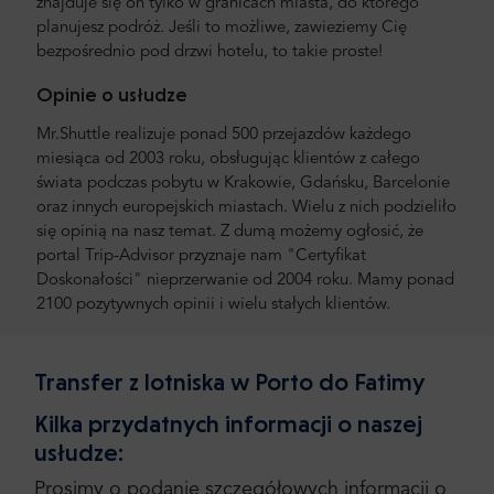
znajduje się on tylko w granicach miasta, do którego
planujesz podróż. Jeśli to możliwe, zawieziemy Cię
bezpośrednio pod drzwi hotelu, to takie proste!
Opinie o usłudze
Mr.Shuttle realizuje ponad 500 przejazdów każdego
miesiąca od 2003 roku, obsługując klientów z całego
świata podczas pobytu w Krakowie, Gdańsku, Barcelonie
oraz innych europejskich miastach. Wielu z nich podzieliło
się opinią na nasz temat. Z dumą możemy ogłosić, że
portal Trip-Advisor przyznaje nam "Certyfikat
Doskonałości" nieprzerwanie od 2004 roku. Mamy ponad
2100 pozytywnych opinii i wielu stałych klientów.
Transfer z lotniska w Porto do Fatimy
Kilka przydatnych informacji o naszej
usłudze:
Prosimy o podanie szczegółowych informacji o