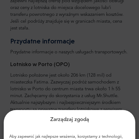
zapewni najlepszą ofertę pod względem jakości obsługi
oraz ceny z lotniska do miejsca docelowego lub/i
transferu powrotnego z wyraźnym wskazaniem kosztów.
Jeśli cel podróży znajduje się w granicach miasta, cena
jest stała.
Przydatne informacje
Przydatne informacje o naszych usługach transportowych.
Lotnisko w Porto (OPO)
Lotnisko położone jest około 206 km (128 mil) od
miasteczka Fatima. Zazwyczaj podróż samochodem z
lotnisko w Porto do centrum miasta trwa około 1 h 55
minut. Zachęcamy do skorzystania z usług Mr.Shuttle.
Aktualnie najszybszym i najbezpieczniejszym środkiem
transportu są prywatne transfery lotniskowe z serwisem
door-to-door. Nie będziesz tracić czasu, aby dostać się z
Zarządzaj zgodą
przystanku lub dworca do Twojego apartamentu czy
hotelu.
Aby zapewnić jak najlepsze wrażenia, korzystamy z technologii,