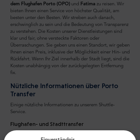
dem Flughafen Porto
(OPO)
und
Fatima
zu reisen.
Wir
bieten Ihnen einen Service von höchster Qualität, am
besten unter den Besten. Wir streben auch danach,
erschwinglich zu sein und die Bedeutung von Transparenz
zu verstehen. Die Kosten unserer Dienstleistungen sind
klar und fair, ohne versteckte Faktoren oder
Überraschungen. Sie geben uns einen Standort, wir geben
Ihnen einen Preis, inklusive der Möglichkeit einer Hin- und
Rückfahrt. Wenn Ihr Ziel innerhalb der Stadt liegt, sind die
Kosten unabhängig von der zurückgelegten Entfernung
fix.
Nützliche Informationen über
Porto
Transfer
Einige nützliche Informationen zu unserem Shuttle-
Service.
Flughafen- und Stadttransfer
Auf der Suche nach einem zuverlässigen und
Einverständnis