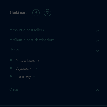
Śledź nas:
Mrshuttle bestsellers
MrShuttle best destinations
Usługi
ukt którego szukasz jest już
żeli nie chcesz dodawać go
Nasze kierunki
bezpośrednio do koszyka i
Wycieczki
z rezerwację.
Transfery
t jeszcze raz
O nas
z zamówienie