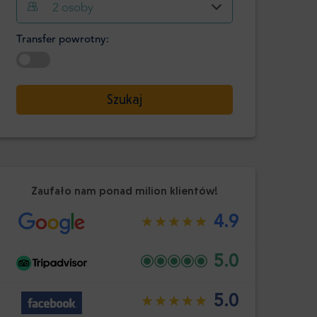
Godzina
Minuta
2
osoby
Potwierdź
:
Transfer powrotny:
-
+
Pasażerowie
Wybierz datę
Szukaj
Godzina
Minuta
Potwierdź
:
Zaufało nam ponad milion klientów!
4.9
5.0
5.0