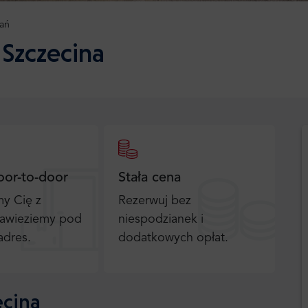
ań
 Szczecina
oor-to-door
Stała cena
y Cię z
Rezerwuj bez
 zawieziemy pod
niespodzianek i
adres.
dodatkowych opłat.
ecina