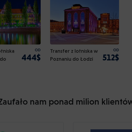
otniska
OD
Transfer z lotniska w
OD
444$
512$
 do
Poznaniu do Łodzi
Zaufało nam ponad milion klientó