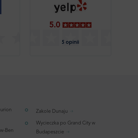
5.0
5 opinii
Gurion
Zakole Dunaju
Wycieczka po Grand City w
wiw-Ben
Budapeszcie