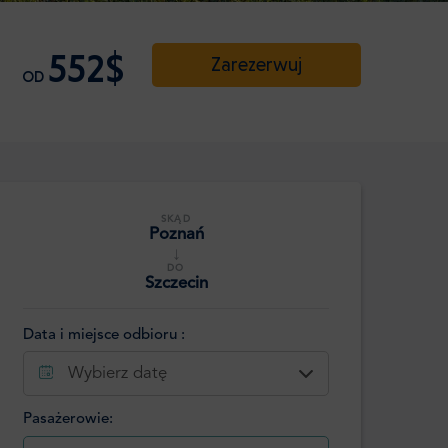
552$
Zarezerwuj
OD
SKĄD
Poznań
↓
DO
Szczecin
Data i miejsce odbioru :
Wybierz datę
Pasażerowie: