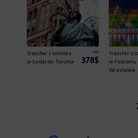
Transfer z lotniska
OD
Transfer z l
378$
w Łodzi do Torunia
w Poznaniu
Wrocławia