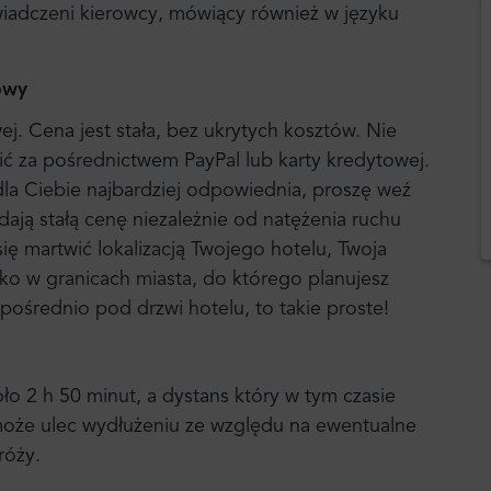
iadczeni kierowcy, mówiący również w języku
owy
wej. Cena jest stała, bez ukrytych kosztów. Nie
ić za pośrednictwem PayPal lub karty kredytowej.
 dla Ciebie najbardziej odpowiednia, proszę weź
ają stałą cenę niezależnie od natężenia ruchu
ię martwić lokalizacją Twojego hotelu, Twoja
tylko w granicach miasta, do którego planujesz
pośrednio pod drzwi hotelu, to takie proste!
ło 2 h 50 minut, a dystans który w tym czasie
może ulec wydłużeniu ze względu na ewentualne
róży.