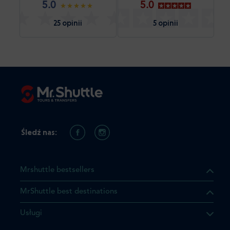
5.0
5.0
25 opinii
5 opinii
Śledź nas:
Mrshuttle bestsellers
MrShuttle best destinations
Usługi
ukt którego szukasz jest już