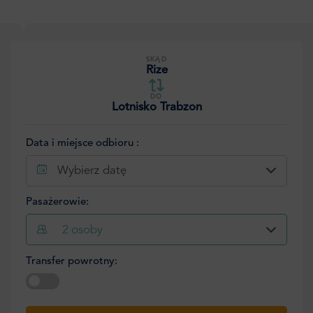
SKĄD
Rize
DO
Lotnisko Trabzon
Data i miejsce odbioru :
Wybierz datę
Pasażerowie:
2
osoby
Transfer powrotny:
Wybierz datę