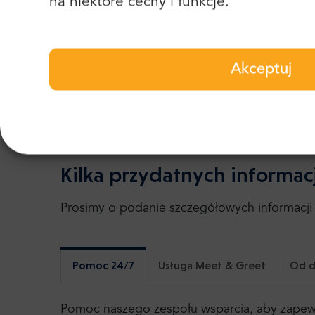
na niektóre cechy i funkcje.
2004 roku TripAdvisor przyznaje nam corocz
ponad 2100 pozytywnych recenzji i wielu szc
Akceptuj
Transfer z Tolo na lotnisko 
Kilka przydatnych informacj
Prosimy o podanie szczegółowych informacji 
Pomoc 24/7
Usługa Meet & Greet
Od d
Pomoc naszego zespołu wsparcia, aby zapewni