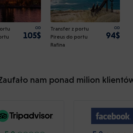
portu
OD
Transfer z portu
OD
105$
94$
ortu
Pireus do portu
Rafina
Zaufało nam ponad milion klientó