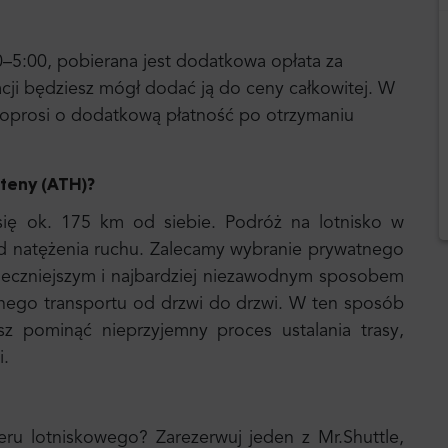
0–5:00, pobierana jest dodatkowa opłata za
acji będziesz mógł dodać ją do ceny całkowitej. W
a poprosi o dodatkową płatność po otrzymaniu
Ateny (ATH)
?
się ok. 175 km od siebie. Podróż na lotnisko w
 od natężenia ruchu. Zalecamy wybranie prywatnego
pieczniejszym i najbardziej niezawodnym sposobem
tnego transportu od drzwi do drzwi. W ten sposób
z pominąć nieprzyjemny proces ustalania trasy,
i.
eru lotniskowego? Zarezerwuj jeden z Mr.Shuttle,