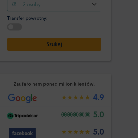
Godzina
Minuta
2
osoby
Potwierdź
:
Transfer powrotny:
-
+
Pasażerowie
Wybierz datę
Szukaj
Godzina
Minuta
Potwierdź
:
Zaufało nam ponad milion klientów!
4.9
5.0
5.0