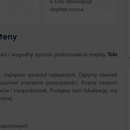
a 5:00 obowiązuje
dopłata nocna.
Ateny
, tani i wygodny sposób podróżowania między
Tolo
i, najlepsze spośród najlepszych. Dążymy również
umieć znaczenie przejrzystości. Koszty naszych
ików i niespodzianek. Podajesz nam lokalizację, my
otnej.
ansportowych.