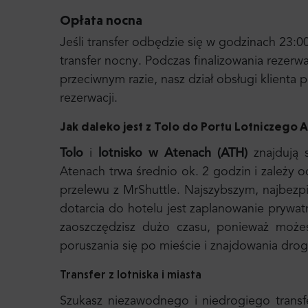
Opłata nocna
Jeśli transfer odbędzie się w godzinach 23:0
transfer nocny
. Podczas finalizowania rezerw
przeciwnym razie, nasz dział obsługi klient
rezerwacji.
Jak daleko jest z
Tolo
do
Portu Lotniczego 
Tolo
i
lotnisko w Atenach (ATH)
znajdują 
Atenach trwa średnio ok. 2 godzin i zależy
przelewu z MrShuttle. Najszybszym, najbez
dotarcia do hotelu jest zaplanowanie prywa
zaoszczędzisz dużo czasu, ponieważ możes
poruszania się po mieście i znajdowania drog
Transfer z lotniska i miasta
Szukasz niezawodnego i niedrogiego transf