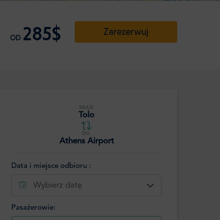
285$
Zarezerwuj
OD
SKĄD
Tolo
DO
Athens Airport
Data i miejsce odbioru :
Wybierz datę
Pasażerowie: