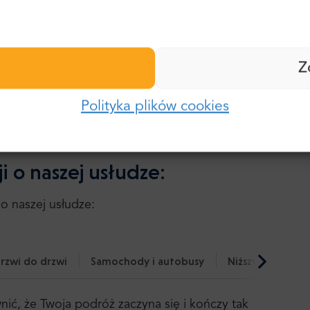
nie "Certyfikat doskonałości". Można tam znaleźć
Nazwisko:
zęśliwych stałych bywalców.
Hasło:
Z
E-mail:
Polityka plików cookies
Zaloguj się
Ateny
Hasło:
Zapomniałeś hasła?
i o naszej usłudze:
o naszej usłudze:
rzwi do drzwi
Samochody i autobusy
Niższy ślad węg
ć, że Twoja podróż zaczyna się i kończy tak