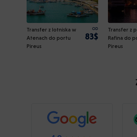
Transfer z lotniska w
OD
Transfer z 
83$
Atenach do portu
Rafina do p
Pireus
Pireus