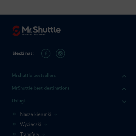
Śledź nas:
Mrshuttle bestsellers
MrShuttle best destinations
Usługi
ukt którego szukasz jest już
żeli nie chcesz dodawać go
Nasze kierunki
bezpośrednio do koszyka i
Wycieczki
z rezerwację.
Transfery