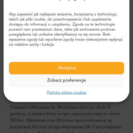
międzymiastowy
Nasza cena jest niższa, niż taksówki lotniskowej. Cena jest
Aby zapewnić jak najlepsze wrażenia, korzystamy z technologii,
takich jak pliki cookie, do przechowywania i/lub uzyskiwania
stała, bez ukrytych kosztów. Nie musisz płacić gotówką.
dostępu do informacji o urządzeniu. Zgoda na te technologie
Możesz z góry zapłacić za pośrednictwem PayPal lub
pozwoli nam przetwarzać dane, takie jak zachowanie podczas
karty kredytowej. Jeśli nadal nie jesteś pewny która opcja
przeglądania lub unikalne identyfikatory na tej stronie. Brak
jest dla Ciebie najbardziej odpowiednia, proszę weź pod
wyrażenia zgody lub wycofanie zgody może niekorzystnie wpłynąć
na niektóre cechy i funkcje.
uwagę że tylko prywatne transfery posiadają stałą cenę
niezależnie od natężenia ruchu drogowego czy
opóźnienia lotu. Nie musisz się martwić lokalizacją
Twojego hotelu, Twoja opłata się nie zmieni, jeżeli
Akceptuj
znajduje się on tylko w granicach miasta, do którego
planujesz podróż. Jeśli to możliwe, zawieziemy Cię
Zobacz preferencje
bezpośrednio pod drzwi hotelu, to takie proste!
Polityka plików cookies
Transfer międzymiastowy Warszawa - Wrocław
Przejazd z Warszawy do Wrocławia zajmuje około 4
godziny, a dystans który w tym czasie pokonasz to około
350 km. Warszawa oraz Wrocław skomunikowane są
autostradą A2 oraz drogą ekspresową S8. Czas przejazdu