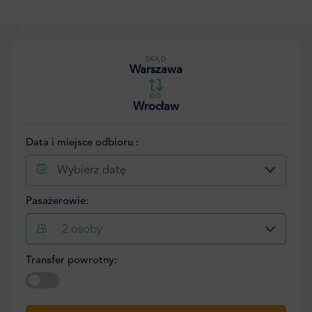
SKĄD
Warszawa
DO
Wrocław
Data i miejsce odbioru :
Wybierz datę
Pasażerowie:
2
osoby
Transfer powrotny:
Wybierz datę