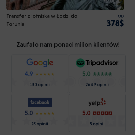
Transfer z lotniska w Łodzi do
OD
378$
Torunia
Zaufało nam ponad milion klientów!
4.9
5.0
130 opinii
2649 opinii
5.0
5.0
25 opinii
5 opinii