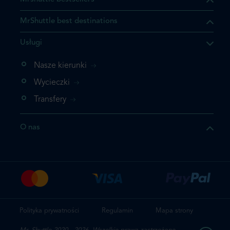
MrShuttle best destinations
Usługi
ukt którego szukasz jest już
żeli nie chcesz dodawać go
Nasze kierunki
bezpośrednio do koszyka i
Wycieczki
z rezerwację.
Transfery
t jeszcze raz
O nas
z zamówienie
Polityka prywatności
Regulamin
Mapa strony