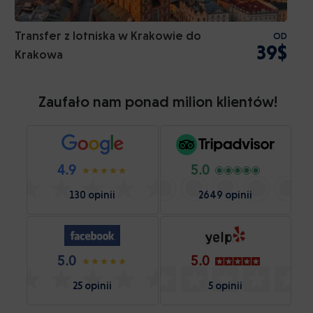
Transfer z lotniska w Krakowie do
OD
39$
Krakowa
Zaufało nam ponad milion klientów!
4.9
5.0
130 opinii
2649 opinii
5.0
5.0
25 opinii
5 opinii