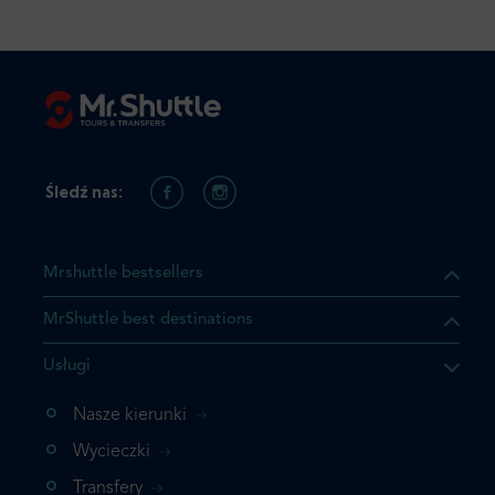
Śledź nas:
Mrshuttle bestsellers
MrShuttle best destinations
Usługi
ukt którego szukasz jest już
żeli nie chcesz dodawać go
Nasze kierunki
bezpośrednio do koszyka i
Wycieczki
z rezerwację.
Transfery