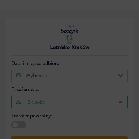
SKĄD
Szczyrk
DO
Lotnisko Kraków
Data i miejsce odbioru :
Wybierz datę
Pasażerowie:
2
osoby
Transfer powrotny:
Wybierz datę