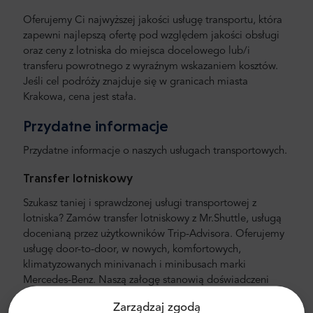
Oferujemy Ci najwyższej jakości usługę transportu, która
zapewni najlepszą ofertę pod względem jakości obsługi
oraz ceny z lotniska do miejsca docelowego lub/i
transferu powrotnego z wyraźnym wskazaniem kosztów.
Jeśli cel podróży znajduje się w granicach miasta
Krakowa, cena jest stała.
Przydatne informacje
Przydatne informacje o naszych usługach transportowych.
Transfer lotniskowy
Szukasz taniej i sprawdzonej usługi transportowej z
lotniska? Zamów transfer lotniskowy z Mr.Shuttle, usługą
docenianą przez użytkowników Trip-Advisora. Oferujemy
usługę door-to-door, w nowych, komfortowych,
klimatyzowanych minivanach i minibusach marki
Mercedes-Benz. Naszą załogę stanowią doświadczeni
kierowcy, mówiący również w języku angielskim.
Zarządzaj zgodą