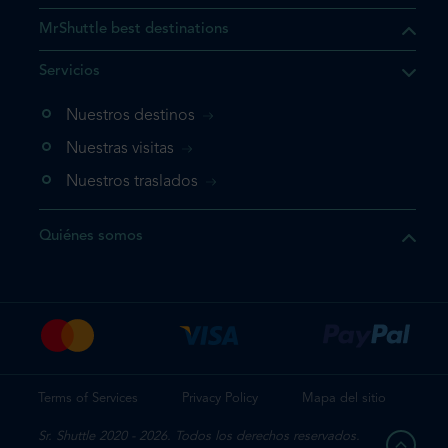
MrShuttle best destinations
e el producto que busca ya
Servicios
 cesta de la compra. Si no
Nuestros destinos
evo, vaya directamente a su
mplete su reserva.
Nuestras visitas
Nuestros traslados
producto una vez
Quiénes somos
te su reserva
Terms of Services
Privacy Policy
Mapa del sitio
Sr. Shuttle 2020 - 2026. Todos los derechos reservados.