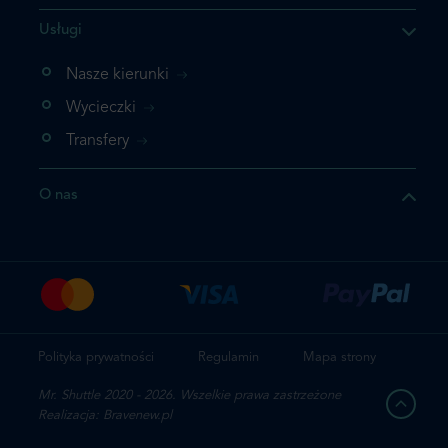
Usługi
ukt którego szukasz jest już
żeli nie chcesz dodawać go
Nasze kierunki
bezpośrednio do koszyka i
Wycieczki
z rezerwację.
Transfery
t jeszcze raz
O nas
z zamówienie
Polityka prywatności
Regulamin
Mapa strony
Mr. Shuttle 2020 - 2026. Wszelkie prawa zastrzeżone
Realizacja: Bravenew.pl