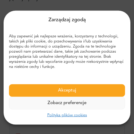
Zarządzaj zgodą
Częstotliwość
Aby zapewnić jak najlepsze wrażenia, korzystamy z technologii,
Wycieczka odbywa się w każdy poniedziałek i
takich jak pliki cookie, do przechowywania i/lub uzyskiwania
czwartek. Godzina rozpoczęcia to 8:30 rano.
dostępu do informacji o urządzeniu. Zgoda na te technologie
pozwoli nam przetwarzać dane, takie jak zachowanie podczas
przeglądania lub unikalne identyfikatory na tej stronie. Brak
wyrażenia zgody lub wycofanie zgody może niekorzystnie wpłynąć
na niektóre cechy i funkcje.
Punkt odbioru
W Makarskiej znajdują się 3 punkty odbioru: 1.
Akceptuj
Marineta ul. 17, 21300 2. Ul. kralja Tomislava 1,
21300 3. Ul. Ante Starčevića 114, 21300
Zobacz preferencje
Polityka plików cookies