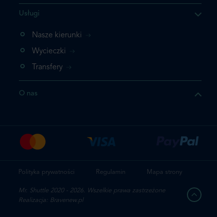
Usługi
ukt którego szukasz jest już
żeli nie chcesz dodawać go
Nasze kierunki
bezpośrednio do koszyka i
Wycieczki
z rezerwację.
Transfery
t jeszcze raz
O nas
z zamówienie
Polityka prywatności
Regulamin
Mapa strony
Mr. Shuttle 2020 - 2026. Wszelkie prawa zastrzeżone
Realizacja: Bravenew.pl