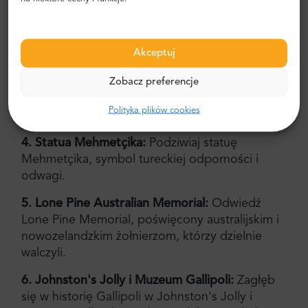
2. Cmentarz na plaży:
Złóż hołd na cmentarzu
na plaży, uroczystym przypomnieniu ludzkich
Akceptuj
kosztów wojny.
Zobacz preferencje
3. Zatoka ANZAC i cmentarz Arıburnu:
Poznaj
legendarną zatokę ANZAC i cmentarz Arıburnu,
Polityka plików cookies
gdzie po raz pierwszy wylądowali Anzacowie.
4. Statua Mehmetçika:
Podziwiaj statuę
Mehmetçika, symbol tureckiej odporności i
odwagi.
5. Lone Pine Australian Memorial:
Odwiedź
Lone Pine Memorial, poświęcony australijskim i
nowozelandzkim żołnierzom, którzy dzielnie
walczyli.
6. Johnston's Jolly i Muzeum Gallipoli:
Zagłęb
się w historię Gallipoli w Johnston's Jolly i