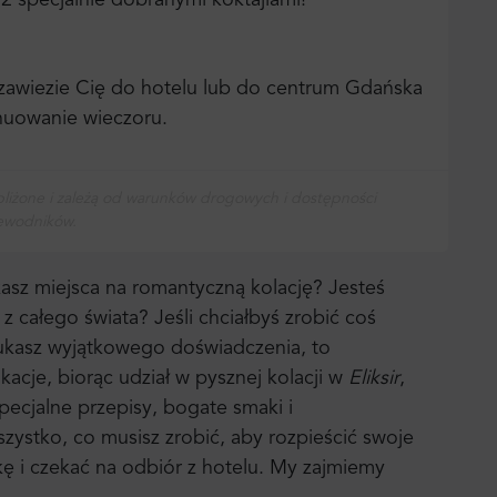
 specjalnie dobranymi koktajlami!
 zawiezie Cię do hotelu lub do centrum Gdańska
ynuowanie wieczoru.
bliżone i zależą od warunków drogowych i dostępności
ewodników.
sz miejsca na romantyczną kolację? Jesteś
z całego świata? Jeśli chciałbyś zrobić coś
ukasz wyjątkowego doświadczenia, to
kacje, biorąc udział w pysznej kolacji w
Eliksir
,
pecjalne przepisy, bogate smaki i
zystko, co musisz zrobić, aby rozpieścić swoje
ę i czekać na odbiór z hotelu. My zajmiemy