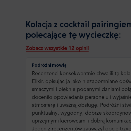
Kolacja z cocktail pairing
polecające tę wycieczkę:
Zobacz wszystkie 12 opinii
Podróżni mówią
Recenzenci konsekwentnie chwalili tę kol
Elixir, opisując ją jako niezapomniane doś
smaczymi i pięknie podanymi daniami połą
doceniło opowiadania personelu i wyjaśni
atmosferę i uważną obsługę. Podróżni stwie
punktualny, wygodny, dobrze skoordynowa
uprzejmymi kierowcami i dobrą komunikacją
Jeden z recenzentów zauważył opcję trzy