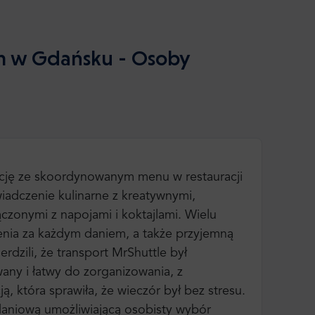
iem w Gdańsku - Osoby
ację ze skoordynowanym menu w restauracji
wiadczenie kulinarne z kreatywnymi,
czonymi z napojami i koktajlami. Wielu
enia za każdym daniem, a także przyjemną
rdzili, że transport MrShuttle był
ny i łatwy do zorganizowania, z
, która sprawiła, że wieczór był bez stresu.
daniową umożliwiającą osobisty wybór