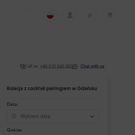
zł
€
English
EUR
Twój koszyk jest obecnie pusty
£
Polski
GBP
Twój koszyk jest pusty. Dodaj pierwszą
wycieczkę lub transfer
zł
Deutsch
PLN
Call us:
+48 510 560 000
Chat with us
$
Italiano
USD
Español
Kolacja z cocktail pairingiem w Gdańsku
Data:
Wybierz datę
Goście: