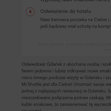
Wypróbuj nasze 3-daniowe menu z 2
Odwiezienie do hotelu
4
Nasz kierowca poczeka na Ciebie i
jeśli będziesz miał ochotę na kont
Należy pamiętać, że wszystkie godziny są przy
prz
Odwiedzasz Gdańsk z ukochaną osobą i szuka
fanem jedzenia i lubisz odkrywać nowe smaki 
nieco innego podczas wizyty w Gdańsku i sz
Mr.Shuttle jest dla Ciebie! Urozmaić swoje wa
jednej z najlepszych restauracji w Gdańsku. S
nieoczekiwane połączenia potraw czekają. Ws
kubki smakowe, to zarezerwować tę wycieczk