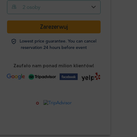
2
osoby
-
+
Zarezerwuj
Dorosły
Lowest price guarantee. You can cancel
Studenci
reservation 24 hours before event
-
+
Wymagana
legitymacja
Zaufało nam ponad milion klientów!
Dzieci
-
+
Wiek 0-12