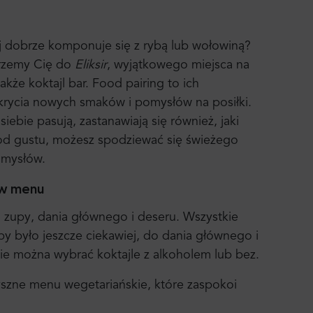
ój dobrze komponuje się z rybą lub wołowiną?
erzemy Cię do
Eliksir
, wyjątkowego miejsca na
akże koktajl bar. Food pairing to ich
krycia nowych smaków i pomysłów na posiłki.
ebie pasują, zastanawiają się również, jaki
 od gustu, możesz spodziewać się świeżego
omysłów.
 w menu
li zupy, dania głównego i deseru. Wszystkie
 było jeszcze ciekawiej, do dania głównego i
ie można wybrać koktajle z alkoholem lub bez.
pyszne menu wegetariańskie, które zaspokoi