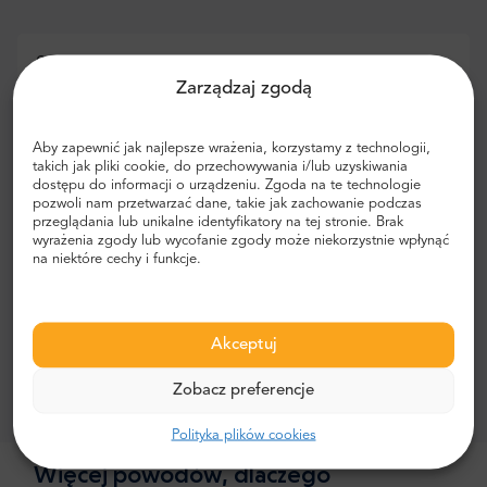
Stunning length of a trip in that price. I was a little
worried about my physical condition, but due to better
Zarządzaj zgodą
things to think about during trips it was not a problem at
all!
Aby zapewnić jak najlepsze wrażenia, korzystamy z technologii,
takich jak pliki cookie, do przechowywania i/lub uzyskiwania
dostępu do informacji o urządzeniu. Zgoda na te technologie
pozwoli nam przetwarzać dane, takie jak zachowanie podczas
przeglądania lub unikalne identyfikatory na tej stronie. Brak
Alfie
,
wyrażenia zgody lub wycofanie zgody może niekorzystnie wpłynąć
Wielka Brytania
na niektóre cechy i funkcje.
5
Akceptuj
So much money in my pocket now! It means I can now go
on more trips with Mr.Shuttle. Great price and service,
Zobacz preferencje
breathtaking trip and views.
Polityka plików cookies
Więcej powodów, dlaczego