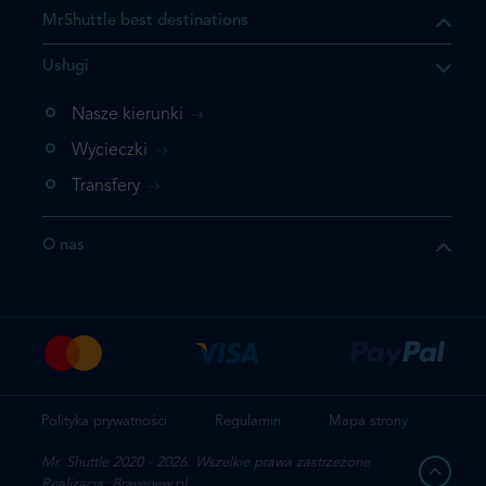
MrShuttle best destinations
Usługi
ukt którego szukasz jest już
żeli nie chcesz dodawać go
Nasze kierunki
bezpośrednio do koszyka i
Wycieczki
z rezerwację.
Transfery
t jeszcze raz
O nas
z zamówienie
Polityka prywatności
Regulamin
Mapa strony
Mr. Shuttle 2020 - 2026. Wszelkie prawa zastrzeżone
Realizacja: Bravenew.pl