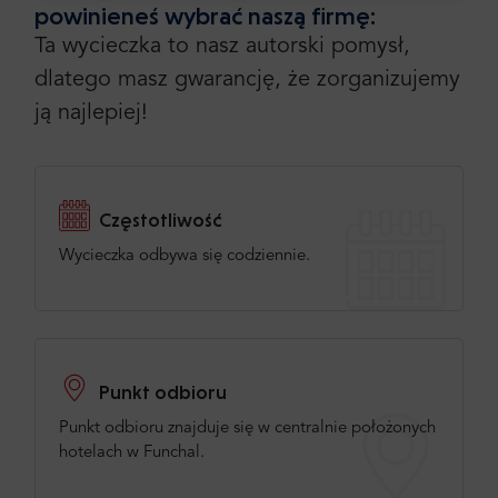
powinieneś wybrać naszą firmę:
Tereza
,
Ta wycieczka to nasz autorski pomysł,
Czechy
5
dlatego masz gwarancję, że zorganizujemy
ją najlepiej!
And I am left speachless. I could not believe the price, like
- how much effort does it take to organize this kind of
expanded trip? But everything worked out perfect. I am
Częstotliwość
from now on fan of Madeira and Mr.Shuttle.
Wycieczka odbywa się codziennie.
Sprawdź więcej lub dodaj swoją opinię
Dodaj swoją opinie
Punkt odbioru
Punkt odbioru znajduje się w centralnie położonych
hotelach w Funchal.