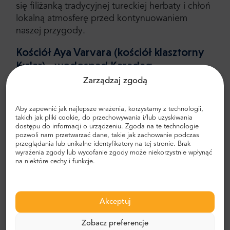
się filiżanką tradycyjnej tureckiej herbaty i chłoń
lokalną atmosferę przed kontynuowaniem
naszej przygody.
Kościół Aya Varvara (kościół klasztorny
Kızlar) - wodospad Karadag
Zarządzaj zgodą
Naszym następnym celem jest oszałamiający
Kościół Aya Varvara
, znany również jako kościół
Aby zapewnić jak najlepsze wrażenia, korzystamy z technologii,
klasztorny Kızlar. Uchwyć niezapomniane chwile,
takich jak pliki cookie, do przechowywania i/lub uzyskiwania
robiąc sobie przerwę na zdjęcia w pobliżu
dostępu do informacji o urządzeniu. Zgoda na te technologie
imponującego wodospadu Karadag
, jednego z
pozwoli nam przetwarzać dane, takie jak zachowanie podczas
przeglądania lub unikalne identyfikatory na tej stronie. Brak
najszybciej płynących wodospadów na świecie.
wyrażenia zgody lub wycofanie zgody może niekorzystnie wpłynąć
na niektóre cechy i funkcje.
Czas wolny nad rzekami Cosandere -
lunch
Akceptuj
Zanurz się w spokoju rzek Cosandere, gdzie
możesz się zrelaksować i odprężyć na łonie
Zobacz preferencje
natury. Ciesz się pysznym lunchem, aby