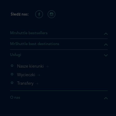
Śledź nas:
Mrshuttle bestsellers
MrShuttle best destinations
Usługi
ukt którego szukasz jest już
żeli nie chcesz dodawać go
Nasze kierunki
bezpośrednio do koszyka i
Wycieczki
z rezerwację.
Transfery
t jeszcze raz
O nas
z zamówienie