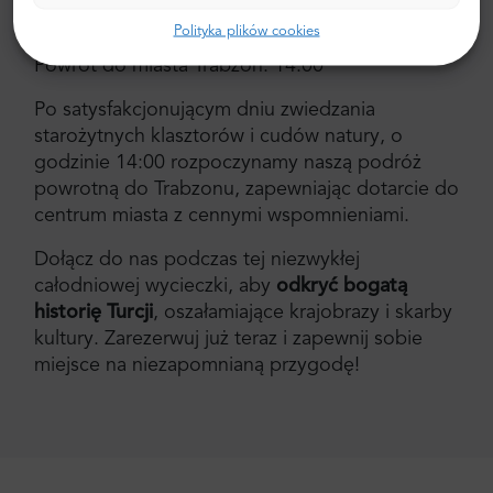
zatankować paliwo na resztę dnia przygód.
Polityka plików cookies
Powrót do miasta Trabzon: 14:00
Po satysfakcjonującym dniu zwiedzania
starożytnych klasztorów i cudów natury, o
godzinie 14:00 rozpoczynamy naszą podróż
powrotną do Trabzonu, zapewniając dotarcie do
centrum miasta z cennymi wspomnieniami.
Dołącz do nas podczas tej niezwykłej
całodniowej wycieczki, aby
odkryć bogatą
historię Turcji
, oszałamiające krajobrazy i skarby
kultury. Zarezerwuj już teraz i zapewnij sobie
miejsce na niezapomnianą przygodę!