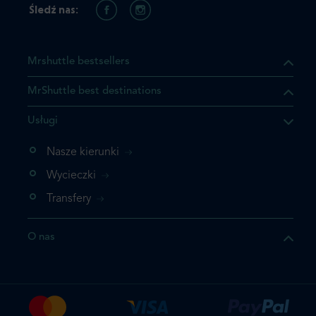
Śledź nas:
Mrshuttle bestsellers
MrShuttle best destinations
Usługi
ukt którego szukasz jest już
żeli nie chcesz dodawać go
Nasze kierunki
bezpośrednio do koszyka i
Wycieczki
z rezerwację.
Transfery
t jeszcze raz
O nas
z zamówienie