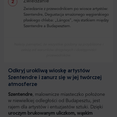
Zwiedzanie
2
Zwiedzanie z przewodnikiem po wiosce artystów:
Szentendre, Degustacja smażonego węgierskiego
płaskiego chleba: „Lángos”, rejs statkiem między
Szentendre a Budapesztem.
Należy pamiętać, że wszystkie godziny są przybliżone i
zależą od warunków drogowych i dostępności
przewodników.
Odkryj urokliwą wioskę artystów
Szentendre i zanurz się w jej twórczej
atmosferze
Szentendre
, malownicze miasteczko położone
w niewielkiej odległości od Budapesztu, jest
rajem dla artystów i entuzjastów sztuki. Dzięki
uroczym brukowanym uliczkom, wąskim