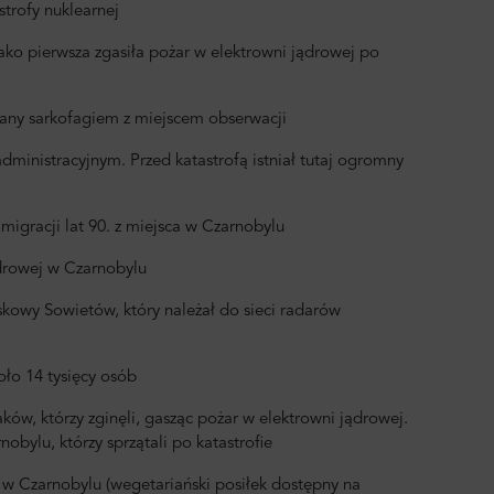
strofy nuklearnej
jako pierwsza zgasiła pożar w elektrowni jądrowej po
any sarkofagiem z miejscem obserwacji
administracyjnym. Przed katastrofą istniał tutaj ogromny
igracji lat 90. z miejsca w Czarnobylu
drowej w Czarnobylu
kowy Sowietów, który należał do sieci radarów
oło 14 tysięcy osób
ków, którzy zginęli, gasząc pożar w elektrowni jądrowej.
bylu, którzy sprzątali po katastrofie
 w Czarnobylu (wegetariański posiłek dostępny na