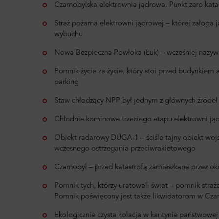
Czarnobylska elektrownia jądrowa. Punkt zero kata
Straż pożarna elektrowni jądrowej – której załoga 
wybuchu
Nowa Bezpieczna Powłoka (Łuk) – wcześniej nazyw
Pomnik życie za życie, który stoi przed budynkiem 
parking
Staw chłodzący NPP był jednym z głównych źródeł m
Chłodnie kominowe trzeciego etapu elektrowni ją
Obiekt radarowy DUGA-1 – ściśle tajny obiekt wojs
wczesnego ostrzegania przeciwrakietowego
Czarnobyl – przed katastrofą zamieszkane przez ok
Pomnik tych, którzy uratowali świat – pomnik straża
Pomnik poświęcony jest także likwidatorom w Czarno
Ekologicznie czysta kolacja w kantynie państwowej