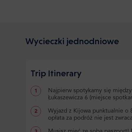
Wycieczki jednodniowe
Trip Itinerary
Najpierw spotykamy się między 
1
Łukaszewicza 6 (miejsce spotka
Wyjazd z Kijowa punktualnie o 
2
opłata za podróż nie jest zwrac
Musisz mieć ze sobą paszpor
3