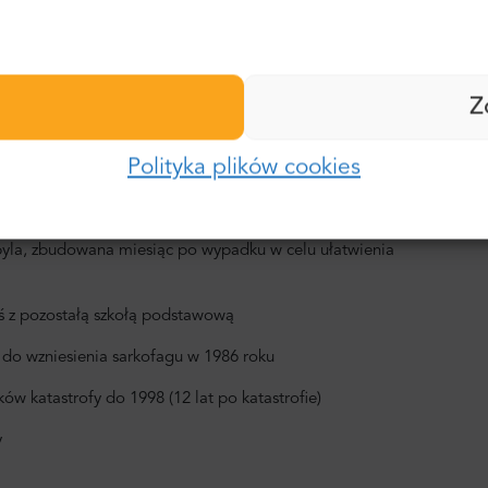
Nazwisko:
Hasło:
iem chemicznym i bakteriologicznym.
Z
E-mail:
rnobylskiej Strefy Wykluczenia.
Polityka plików cookies
mami i stodołami, sklepem i domem jedynego osadnika
Zaloguj się
Hasło:
yla, zbudowana miesiąc po wypadku w celu ułatwienia
Zapomniałeś hasła?
ś z pozostałą szkołą podstawową
do wzniesienia sarkofagu w 1986 roku
w katastrofy do 1998 (12 lat po katastrofie)
y