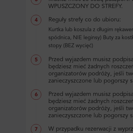
WPUSZCZONY DO STREFY.
Reguły strefy co do ubioru:
4
Kurtka lub koszula z długim rękawe
spódnica, NIE leginsy) Buty za kost
stopy (BEZ wycięć)
Przed wyjazdem musisz podpisa
5
będziesz mieć żadnych roszczeń 
organizatorów podróży, jeśli t
zanieczyszczone lub pogorszy s
Przed wyjazdem musisz podpisa
6
będziesz mieć żadnych roszczeń 
organizatorów podróży, jeśli t
zanieczyszczone lub pogorszy s
W przypadku rezerwacji z wyprz
7