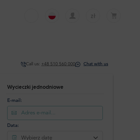
zł
€
English
EUR
Twój koszyk jest obecnie pusty
£
Polski
GBP
Twój koszyk jest pusty. Dodaj pierwszą
wycieczkę lub transfer
zł
Deutsch
PLN
Call us:
+48 510 560 000
Chat with us
$
Italiano
USD
Español
Wycieczki jednodniowe
E-mail:
Data:
Wybierz datę