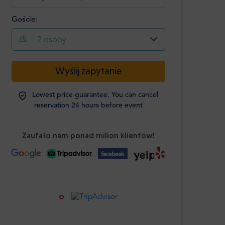
Goście:
2
osoby
-
+
Wyślij zapytanie
Pasażerowie
Lowest price guarantee. You can cancel
Studenci
reservation 24 hours before event
-
+
Wymagana
legitymacja
Zaufało nam ponad milion klientów!
Dzieci
-
+
Wiek 0-12