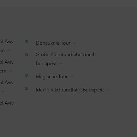
el Aviv
Donauknie Tour
lem
Große Stadtrundfahrt durch
el Aviv
Budapest
hem
Magische Tour
el Aviv
Ideale Stadtrundfahrt Budapest
el Aviv