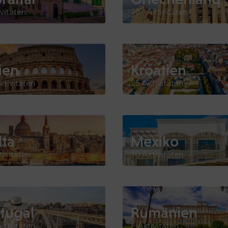
ivitäten
187 Aktivitäten
lien
Kroatien
ktivitäten
25 Aktivitäten
lta
Mexiko
tivitäten
10 Aktivitäten
tugal
Rumänien
ktivitäten
2 Aktivitäten