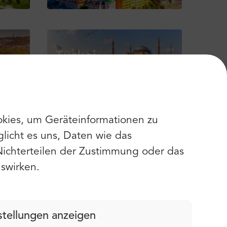
Türkei
114 Aktivitäten
Vereinigtes
kies, um Geräteinformationen zu
rate
Königreich
licht es uns, Daten wie das
24 Aktivitäten
Nichterteilen der Zustimmung oder das
swirken.
stellungen anzeigen