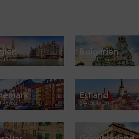
gien
Bulgarien
ivitäten
3 Aktivitäten
nemark
Estland
tivitäten
2 Aktivitäten
raltar
Griechenland