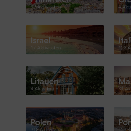
99 Aktivitäten
4 Akt
Israel
Ita
17 Aktivitäten
122 A
Litauen
Ma
4 Aktivitäten
31 Ak
Polen
Por
318 Aktivitäten
123 A