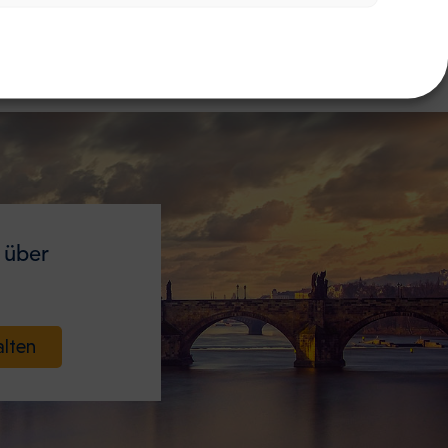
 über
alten