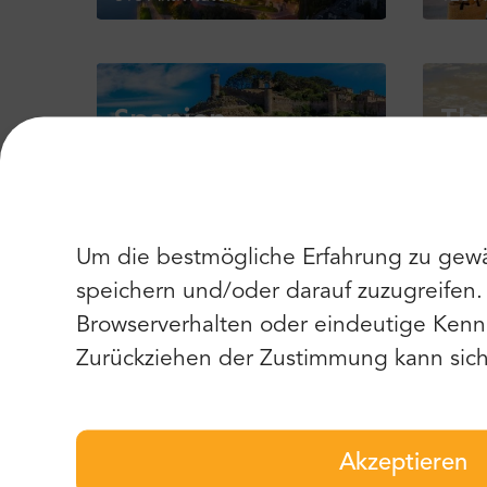
Spanien
Tha
299 Aktivitäten
72 Ak
Um die bestmögliche Erfahrung zu gewä
Ukraine
Un
speichern und/oder darauf zuzugreifen
9 Aktivitäten
17 Ak
Browserverhalten oder eindeutige Kenn
Zurückziehen der Zustimmung kann sich 
Zypern
Öst
30 Aktivitäten
36 Ak
Akzeptieren