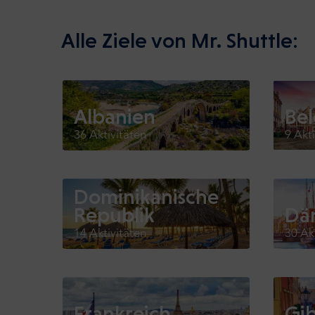
Alle Ziele von Mr. Shuttle:
Albanien
Bel
36 Aktivitäten
9 Akt
Dominikanische
Republik
Dä
14 Aktivitäten
30 Ak
Frankreich
Gib