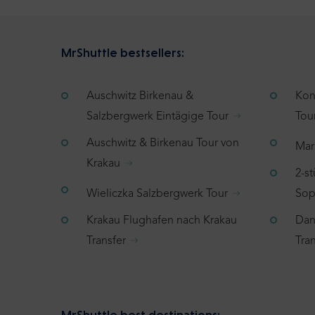
MrShuttle bestsellers:
Auschwitz Birkenau &
Kon
Salzbergwerk Eintägige Tour
Tou
Auschwitz & Birkenau Tour von
Mar
Krakau
2-s
Wieliczka Salzbergwerk Tour
Sop
Krakau Flughafen nach Krakau
Dan
Transfer
Tran
MrShuttle best destinations: