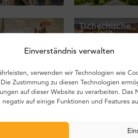
Anmeldung
Anmelden
Tschechische
iland
Republik
Verwende weiterhin die folgenden:
tivitäten
18 Aktivitäten
Einverständnis verwalten
Vereinigte
hrleisten, verwenden wir Technologien wie Coo
garn
Arabische Emi
Du kannst auch E-Mail und Passwort
verwenden:
. Die Zustimmung zu diesen Technologien ermög
Vorname:
tivitäten
13 Aktivitäten
ungen auf dieser Website zu verarbeiten. Das 
E-Mail:
negativ auf einige Funktionen und Features au
Nachname:
erreich
Passwort:
tivitäten
Ein
E-Mail: