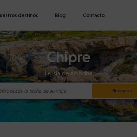
uestros destinos
Blog
Contacto
Chipre
La isla de Afrodita
Buscar en
Introduzca la fecha de su viaje