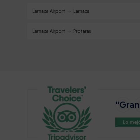
Larnaca Airport
Larnaca
Larnaca Airport
Protaras
“Gran 
Lo mejo