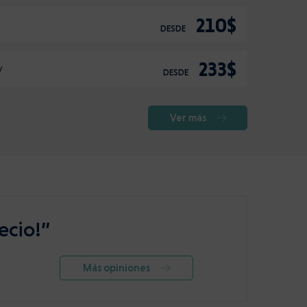
210$
DESDE
233$
y
DESDE
Ver más
ecio!”
Más opiniones