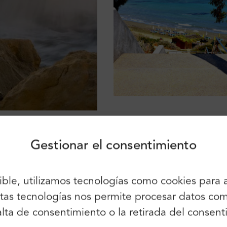
Inicio de sesión
Inscríbete
Siga utilizando:
Gestionar el consentimiento
sible, utilizamos tecnologías como cookies para
También puede utilizar el correo
electrónico y la contraseña:
 estas tecnologías nos permite procesar datos 
Nombre:
e tu e-mail y obtén información sobre descue
 falta de consentimiento o la retirada del cons
Correo electrónico: