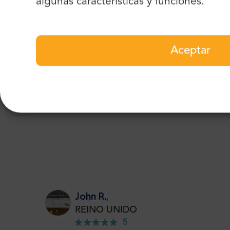
algunas características y funciones.
Tu e-ma
Aceptar
John R.
,
REINO UNIDO
5