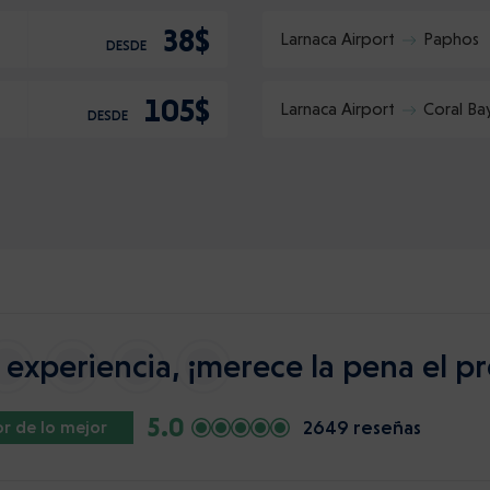
38$
Larnaca Airport
Paphos
DESDE
105$
Larnaca Airport
Coral Ba
DESDE
experiencia, ¡merece la pena el pr
5.0
2649 reseñas
r de lo mejor