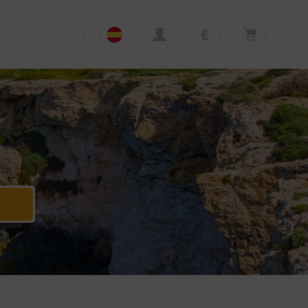
€
€
English
EUR
Su cesta está vacía
£
Polski
GBP
Su cesta está vacía. Añadir primera excursión
o traslado
zł
Deutsch
PLN
$
Italiano
USD
Español