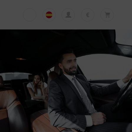
€
€
English
EUR
Su cesta está vacía
£
Polski
GBP
Su cesta está vacía. Añadir primera excursión
o traslado
zł
Deutsch
PLN
$
Italiano
USD
Español