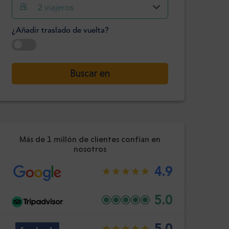
2
viajeros
Hora
Minuto
Confirme
¿Añadir traslado de vuelta?
:
-
+
Pasajeros
Seleccione la fecha
Buscar en
Hora
Minuto
Confirme
:
Más de 1 millón de clientes confían en
nosotros
4.9
5.0