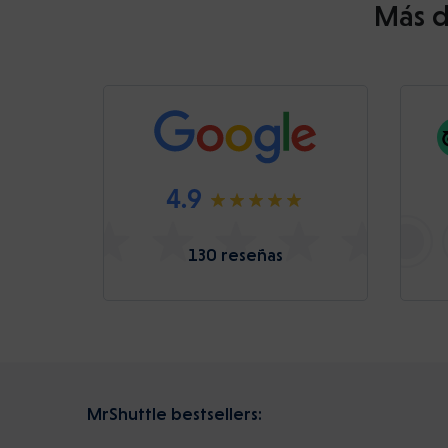
Más d
4.9
130 reseñas
MrShuttle bestsellers: