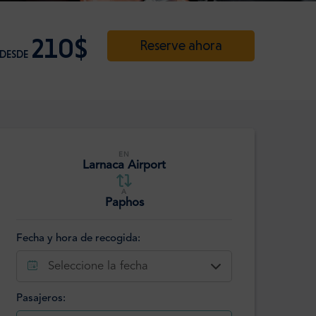
210$
Reserve ahora
DESDE
EN
Larnaca Airport
A
Paphos
Fecha y hora de recogida:
Seleccione la fecha
Pasajeros: