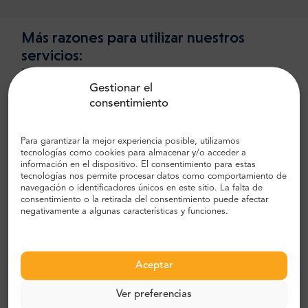
Más razones para utilizar nuestros
servicios:
Hemos inventado este recorrido en el
Gestionar el
mercado y somos los mejores en él.
consentimiento
Para garantizar la mejor experiencia posible, utilizamos
tecnologías como cookies para almacenar y/o acceder a
Frecuencia
información en el dispositivo. El consentimiento para estas
tecnologías nos permite procesar datos como comportamiento de
El tour opera todos los días.
navegación o identificadores únicos en este sitio. La falta de
consentimiento o la retirada del consentimiento puede afectar
negativamente a algunas características y funciones.
Punto
Aceptar
El punto de encuentro es Mirabellplatz 2, 5020
Ver preferencias
Salzburgo unos minutos antes de que comience el