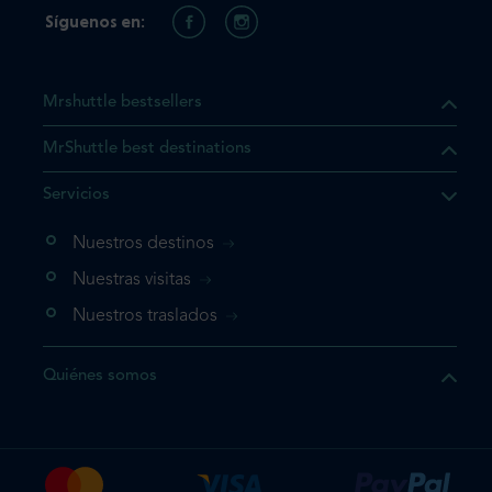
Síguenos en:
Mrshuttle bestsellers
MrShuttle best destinations
e el producto que busca ya
Servicios
 cesta de la compra. Si no
Nuestros destinos
evo, vaya directamente a su
mplete su reserva.
Nuestras visitas
Nuestros traslados
producto una vez
Quiénes somos
te su reserva