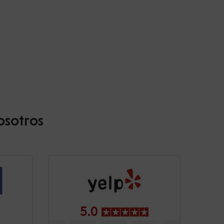
osotros
5.0