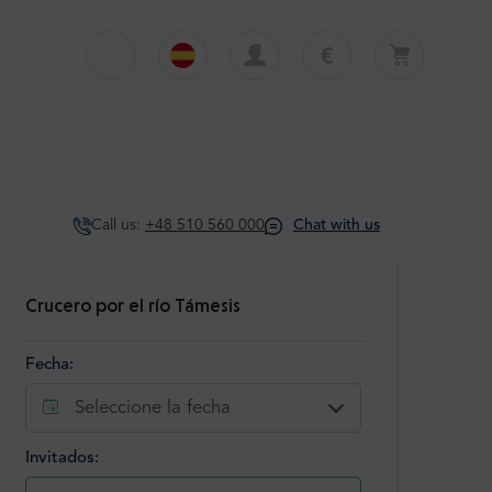
€
€
English
EUR
Su cesta está vacía
£
Polski
GBP
Su cesta está vacía. Añadir primera excursión
o traslado
zł
Deutsch
PLN
Call us:
+48 510 560 000
Chat with us
$
Italiano
USD
Español
Crucero por el río Támesis
Fecha:
Seleccione la fecha
Invitados: