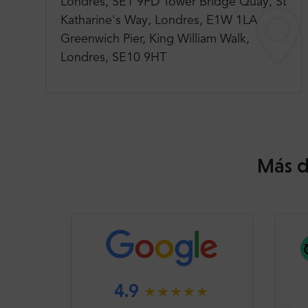
Londres, SE1 9PD Tower Bridge Quay, St
Katharine's Way, Londres, E1W 1LA
Greenwich Pier, King William Walk,
Londres, SE10 9HT
Más d
4.9