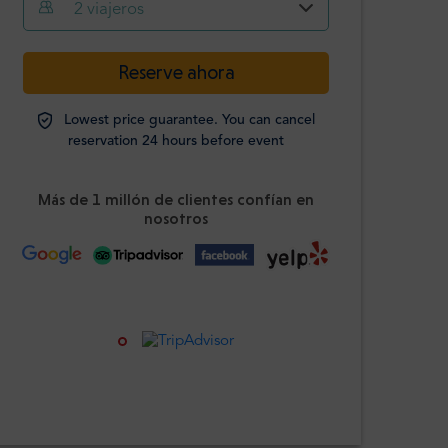
2
viajeros
-
+
Reserve ahora
Adultos
Lowest price guarantee. You can cancel
Estudiantes
reservation 24 hours before event
-
+
Identificación
obligatoria
Más de 1 millón de clientes confían en
nosotros
Niños
-
+
0-12 años