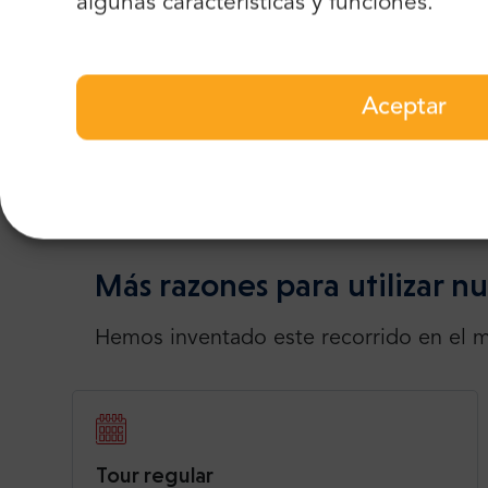
algunas características y funciones.
Transporte
Guías
Excluido
Aceptar
El transporte al crucero no está incluido.
Le 
transporte de un día para utilizar el transpo
Más razones para utilizar nu
Hemos inventado este recorrido en el m
Tour regular