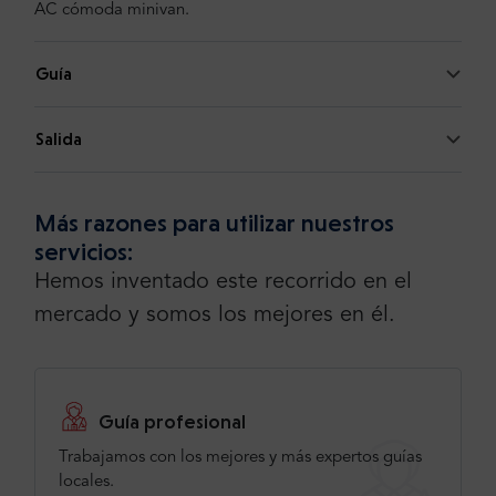
AC cómoda minivan.
Guía
Joe
,
Estados Unidos
Salida
5
Viaje perfectamente organizado de principio a fin.
Más razones para utilizar nuestros
Altamente recomendado.
servicios:
Traducido ·
Ver original
Hemos inventado este recorrido en el
mercado y somos los mejores en él.
Más información o añada su opinión
Añade tu opinión
Guía profesional
Trabajamos con los mejores y más expertos guías
locales.