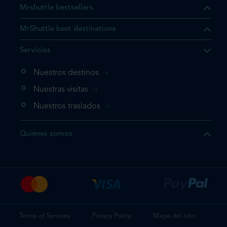
Mrshuttle bestsellers
MrShuttle best destinations
e el producto que busca ya
Servicios
 cesta de la compra. Si no
evo, vaya directamente a su
Nuestros destinos
mplete su reserva.
Nuestras visitas
Nuestros traslados
producto una vez
Quiénes somos
te su reserva
Terms of Services
Privacy Policy
Mapa del sitio