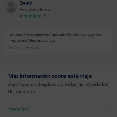
David
,
Estados Unidos
5
Un tour bien organizado que cubrió todos los lugares
imprescindibles de una vez
Traducido ·
Ver original
Emil
,
Más información sobre este viaje
Suecia
5
Aquí tiene un desglose de todas las actividades
del recorrido:
Día fantástico. El guía turístico fue brillante. Muy cálido,
amable e ingenioso.
transporte
Traducido ·
Ver original