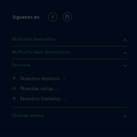
Síguenos en:
Mrshuttle bestsellers
MrShuttle best destinations
e el producto que busca ya
Servicios
 cesta de la compra. Si no
Nuestros destinos
evo, vaya directamente a su
mplete su reserva.
Nuestras visitas
Nuestros traslados
producto una vez
Quiénes somos
te su reserva