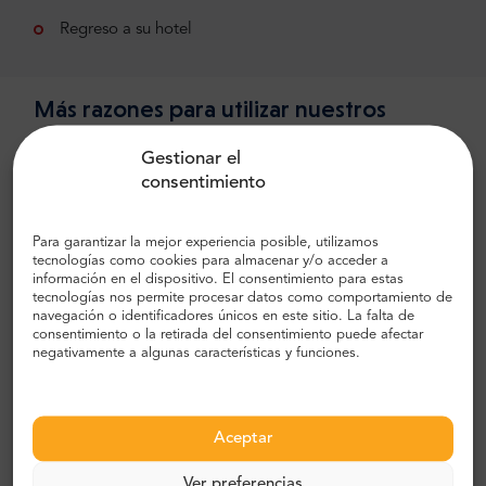
Regreso a su hotel
Más razones para utilizar nuestros
servicios:
Gestionar el
Hemos inventado este recorrido en el
consentimiento
mercado y somos los mejores en él.
Para garantizar la mejor experiencia posible, utilizamos
tecnologías como cookies para almacenar y/o acceder a
información en el dispositivo. El consentimiento para estas
tecnologías nos permite procesar datos como comportamiento de
Frecuencia
navegación o identificadores únicos en este sitio. La falta de
consentimiento o la retirada del consentimiento puede afectar
Abril 2023 – Octubre 2023: lunes y jueves
negativamente a algunas características y funciones.
Noviembre 2023 – Diciembre 2023: Jueves
Aceptar
Ver preferencias