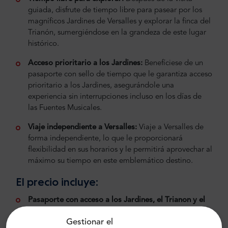
guiada, disfrute de tiempo libre para pasear por los
magníficos Jardines de Versalles y explorar la finca del
Trianón, sumergiéndose en la grandeza de este lugar
histórico.
Acceso prioritario a los Jardines:
Benefíciese de un
pasaporte con sello de tiempo que le garantiza acceso
prioritario a los Jardines, asegurándole una
experiencia sin interrupciones incluso en los días de
las Fuentes Musicales.
Viaje independiente a Versalles:
Viaje a Versalles de
forma independiente, lo que le proporcionará
flexibilidad en sus horarios y le permitirá aprovechar al
máximo su tiempo en este emblemático destino.
El precio incluye:
Pasaporte con acceso a los Jardines, el Trianon y el
Hameau de la Reine:
Explore los Jardines, la finca del
Gestionar el
Trianon y el encantador Hameau de la Reine con un