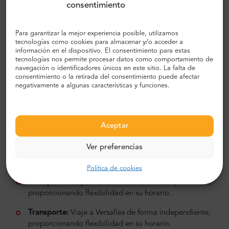
consentimiento
pasaporte con sello de tiempo.
Salte la línea en el Palacio de Versalles:
Disfrute de
Para garantizar la mejor experiencia posible, utilizamos
acceso prioritario al Palacio, maximizando su tiempo
tecnologías como cookies para almacenar y/o acceder a
y garantizando una visita sin problemas.
información en el dispositivo. El consentimiento para estas
tecnologías nos permite procesar datos como comportamiento de
Servicios de guía turístico:
Benefíciese de la
navegación o identificadores únicos en este sitio. La falta de
consentimiento o la retirada del consentimiento puede afectar
experiencia de un guía experimentado que mejorará
negativamente a algunas características y funciones.
su comprensión de la importancia histórica de
Versalles.
El precio no incluye:
Aceptar
Almuerzo, bebidas u otros servicios no
Ver preferencias
especificados:
Por favor, organice las comidas y
cualquier servicio adicional de forma independiente.
Política de cookies
Transporte:
Viaje a Versalles de forma independiente,
proporcionando flexibilidad en su horario.
Transporte:
Viaje a Versalles de forma independiente,
proporcionando flexibilidad en su horario.