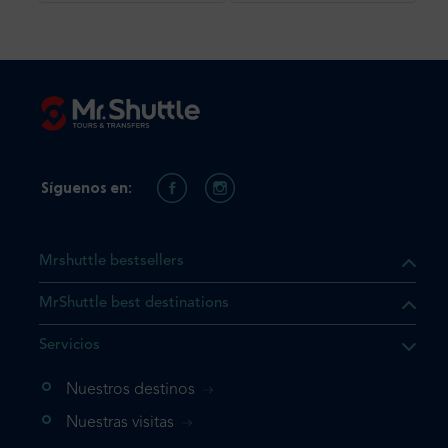
Síguenos en:
Mrshuttle bestsellers
MrShuttle best destinations
e el producto que busca ya
Servicios
 cesta de la compra. Si no
Nuestros destinos
evo, vaya directamente a su
mplete su reserva.
Nuestras visitas