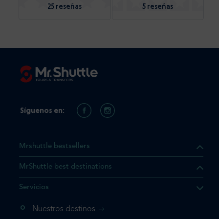
25 reseñas
5 reseñas
Síguenos en:
Mrshuttle bestsellers
MrShuttle best destinations
e el producto que busca ya
Servicios
 cesta de la compra. Si no
Nuestros destinos
evo, vaya directamente a su