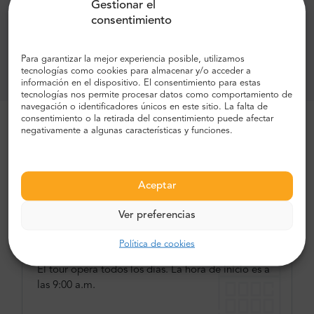
Gestionar el
excursiones opcionales,
consentimiento
otras comidas,
Para garantizar la mejor experiencia posible, utilizamos
Bebidas.
tecnologías como cookies para almacenar y/o acceder a
información en el dispositivo. El consentimiento para estas
tecnologías nos permite procesar datos como comportamiento de
navegación o identificadores únicos en este sitio. La falta de
Más razones para utilizar nuestros
consentimiento o la retirada del consentimiento puede afectar
negativamente a algunas características y funciones.
servicios:
Hemos inventado este recorrido en el
mercado y somos los mejores en él.
Aceptar
Ver preferencias
Política de cookies
Frecuencia
El tour opera todos los días. La hora de inicio es a
las 9:00 a.m.