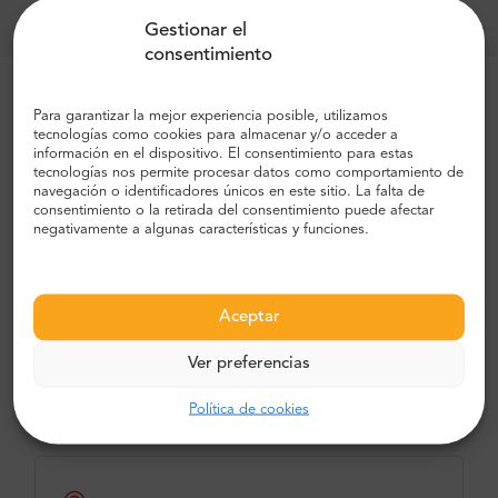
Gestionar el
consentimiento
Más razones para utilizar nuestros
servicios:
Para garantizar la mejor experiencia posible, utilizamos
tecnologías como cookies para almacenar y/o acceder a
Hemos inventado este recorrido en el
información en el dispositivo. El consentimiento para estas
tecnologías nos permite procesar datos como comportamiento de
mercado y somos los mejores en él.
navegación o identificadores únicos en este sitio. La falta de
consentimiento o la retirada del consentimiento puede afectar
negativamente a algunas características y funciones.
Frecuencia
Aceptar
El tour opera los martes y viernes. Debido a la alta
demanda, la información de disponibilidad
Ver preferencias
específica está en la solicitud.
Política de cookies