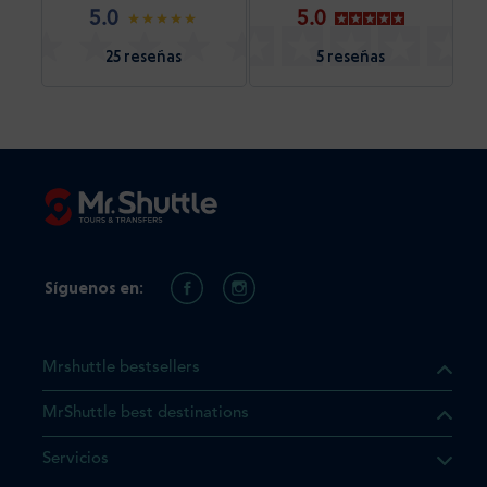
5.0
5.0
25 reseñas
5 reseñas
Síguenos en:
Mrshuttle bestsellers
MrShuttle best destinations
e el producto que busca ya
Servicios
 cesta de la compra. Si no