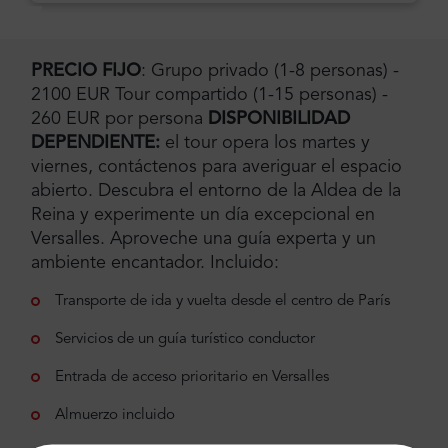
PRECIO FIJO
: Grupo privado (1-8 personas) -
2100 EUR Tour compartido (1-15 personas) -
260 EUR por persona
DISPONIBILIDAD
DEPENDIENTE:
el tour opera los martes y
viernes, contáctenos para averiguar el espacio
abierto. Descubra el entorno de la Aldea de la
Reina y experimente un día excepcional en
Versalles. Aproveche una guía experta y un
ambiente encantador. Incluido:
Transporte de ida y vuelta desde el centro de París
Servicios de un guía turístico conductor
Entrada de acceso prioritario en Versalles
Almuerzo incluido