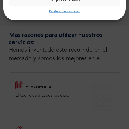
Monarquía Española. Reserve ya su visita
Política de cookies
guiada sin colas.
Más razones para utilizar nuestros
servicios:
Hemos inventado este recorrido en el
mercado y somos los mejores en él.
Frecuencia
El tour opera todos los días.