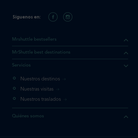
Síguenos en:
Mrshuttle bestsellers
MrShuttle best destinations
e el producto que busca ya
Servicios
 cesta de la compra. Si no
Nuestros destinos
evo, vaya directamente a su
mplete su reserva.
Nuestras visitas
Nuestros traslados
producto una vez
Quiénes somos
te su reserva