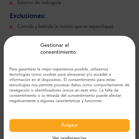
Sistema de radioguía
Exclusiones:
Comida y bebida (a menos que se especifique)
Recogida y traslado al hotel
Gestionar el
Información adicional:
consentimiento
No se permite fotografiar ni filmar el interior de las
exposiciones.
Para garantizar la mejor experiencia posible, utilizamos
tecnologías como cookies para almacenar y/o acceder a
información en el dispositivo. El consentimiento para estas
Un recorrido a pie; se recomienda calzado cómodo.
tecnologías nos permite procesar datos como comportamiento de
navegación o identificadores únicos en este sitio. La falta de
El operador se reserva el derecho de modificar el
consentimiento o la retirada del consentimiento puede afectar
itinerario debido a eventos o razones operativas.
negativamente a algunas características y funciones.
Máximo de 30 viajeros por guía.
No se pierda esta oportunidad de sumergirse
Aceptar
en la grandeza del Palacio Real, protagonista
de la rica historia de Madrid y del legado de la
Ver preferencias