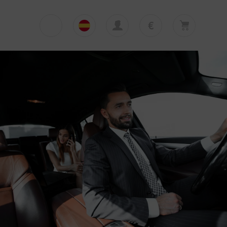
€
€
English
EUR
Su cesta está vacía
£
Polski
GBP
Su cesta está vacía. Añadir primera excursión
o traslado
zł
Deutsch
PLN
$
Italiano
USD
Español