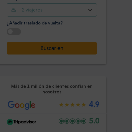
2
viajeros
Hora
Minuto
Confirme
¿Añadir traslado de vuelta?
:
-
+
Pasajeros
Seleccione la fecha
Buscar en
Hora
Minuto
Confirme
:
Más de 1 millón de clientes confían en
nosotros
4.9
5.0