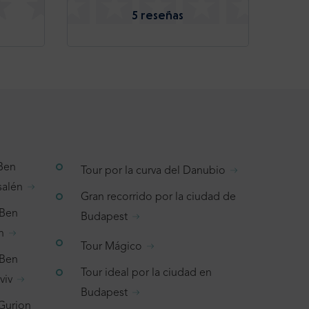
5 reseñas
 Ben
Tour por la curva del Danubio
salén
Gran recorrido por la ciudad de
 Ben
Budapest
n
Tour Mágico
 Ben
Tour ideal por la ciudad en
viv
Budapest
 Gurion