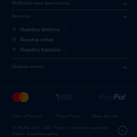
MrShuttle best destinations
e el producto que busca ya
Servicios
 cesta de la compra. Si no
Nuestros destinos
evo, vaya directamente a su
mplete su reserva.
Nuestras visitas
Nuestros traslados
producto una vez
Quiénes somos
te su reserva
Terms of Services
Privacy Policy
Mapa del sitio
Sr. Shuttle 2020 - 2026. Todos los derechos reservados.
Diseño: BraveNew.agency