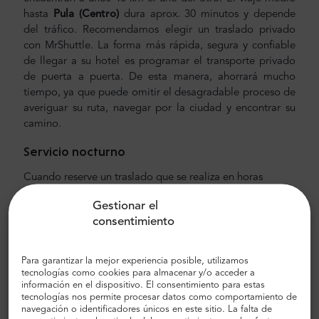
hasta
Pula (Centro)
dura aprox. 30 minutos y depende
del tráfico. Recomendamos elegir un traslado privado
con MrShuttle. La forma más rápida, segura y confiable
de llegar a su hotel es programar el transporte privado
de puerta a puerta. De esta manera, ahorrará mucho
tiempo, ya que puede omitir el desagradable proceso de
averiguar su ruta, navegar por la ciudad y encontrar su
camino.
Servicio nocturno
Cuando reserve un traslado que se realiza en horas
nocturnas, es decir, de 22:00 a 06:00, se le cobrará
10
Gestionar el
EUR
adicionales. No olvide agregar esta tarifa durante su
consentimiento
proceso de reserva.
Traslado al aeropuerto y a la ciudad
Para garantizar la mejor experiencia posible, utilizamos
tecnologías como cookies para almacenar y/o acceder a
¿Busca un traslado al aeropuerto confiable y asequible?
información en el dispositivo. El consentimiento para estas
Reserve uno con Mr.Shuttle, una elección
de viajeros
de
tecnologías nos permite procesar datos como comportamiento de
navegación o identificadores únicos en este sitio. La falta de
los usuarios de Trip-Advisor. Ofrecemos transporte puerta