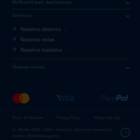
MrShuttle best destinations
e el producto que busca ya
Servicios
 cesta de la compra. Si no
Nuestros destinos
evo, vaya directamente a su
mplete su reserva.
Nuestras visitas
Nuestros traslados
producto una vez
Quiénes somos
te su reserva
Terms of Services
Privacy Policy
Mapa del sitio
Sr. Shuttle 2020 - 2026. Todos los derechos reservados.
Diseño: BraveNew.agency