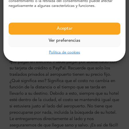
consentimiento o la retirada del consentimiento puede afectar
a puerta en automóviles, minivans y minibuses nuevos,
negativamente a algunas características y funciones.
modernos, cómodos y con aire acondicionado. Nuestra
tripulación está compuesta por conductores veteranos
experimentados, que hablan inglés con fluidez.
Aceptar
Costo de traslado al aeropuerto y a la ciudad
Ver preferencias
El precio del transporte privado al aeropuerto del Sr.
Shuttle es más bajo que el de un taxi del aeropuerto.
Política de cookies
Nuestros precios son fijos, sin costes ocultos. No tienes
que pagar en efectivo. Puede pagar por adelantado con
su tarjeta de crédito o PayPal. Recuerde que solo los
traslados privados al aeropuerto tienen su precio fijo.
¿Qué significa eso? Significa que el costo no cambia en
función de la distancia o el tiempo que se tarda en
llevarlo a su destino. Debido a esto, siempre que su hotel
esté dentro de la ciudad, el costo se mantendrá igual que
si estuviera justo al lado del aeropuerto. No tiene que
preocuparse por nada, incluida la búsqueda de su hotel.
Le entregaremos directamente al lado y nos
aseguraremos de que llegue sano y salvo. ¡Es así de fácil!