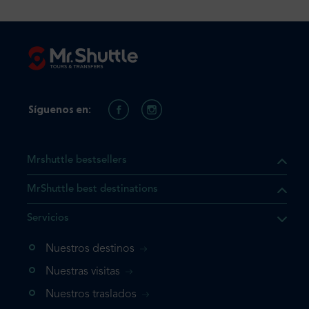
Síguenos en:
Mrshuttle bestsellers
MrShuttle best destinations
e el producto que busca ya
Servicios
 cesta de la compra. Si no
Nuestros destinos
evo, vaya directamente a su
mplete su reserva.
Nuestras visitas
Nuestros traslados