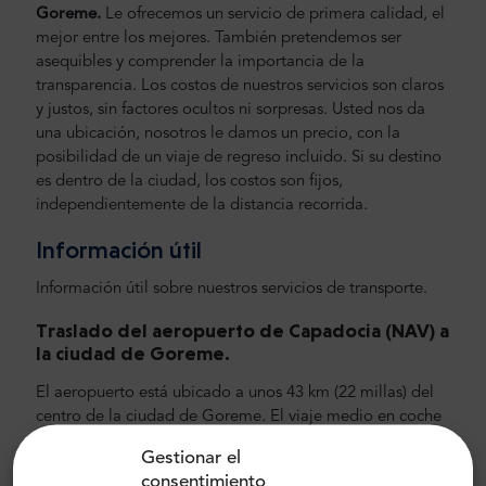
Goreme.
Le ofrecemos un servicio de primera calidad, el
mejor entre los mejores. También pretendemos ser
asequibles y comprender la importancia de la
transparencia. Los costos de nuestros servicios son claros
y justos, sin factores ocultos ni sorpresas. Usted nos da
una ubicación, nosotros le damos un precio, con la
posibilidad de un viaje de regreso incluido. Si su destino
es dentro de la ciudad, los costos son fijos,
independientemente de la distancia recorrida.
Información útil
Información útil sobre nuestros servicios de transporte.
Traslado del aeropuerto de Capadocia (NAV) a
la ciudad de Goreme.
El aeropuerto está ubicado a unos 43 km (22 millas) del
centro de la ciudad de Goreme. El viaje medio en coche
desde el aeropuerto hasta el centro de la ciudad dura
Gestionar el
unos 35 minutos.Recomendamos elegir un coche, y aún
consentimiento