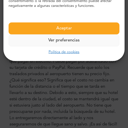
consentimiento o la retirada del consentimiento puede afectar
a puerta en automóviles, minivans y minibuses nuevos,
negativamente a algunas características y funciones.
modernos, cómodos y con aire acondicionado. Nuestra
tripulación está compuesta por conductores veteranos
experimentados, que hablan inglés con fluidez.
Aceptar
Costo de traslado al aeropuerto y a la ciudad
Ver preferencias
El precio del transporte privado al aeropuerto del Sr.
Shuttle es más bajo que el de un taxi del aeropuerto.
Política de cookies
Nuestros precios son fijos, sin costes ocultos. No tienes
que pagar en efectivo. Puede pagar por adelantado con
su tarjeta de crédito o PayPal. Recuerde que solo los
traslados privados al aeropuerto tienen su precio fijo.
¿Qué significa eso? Significa que el costo no cambia en
función de la distancia o el tiempo que se tarda en
llevarlo a su destino. Debido a esto, siempre que su hotel
esté dentro de la ciudad, el costo se mantendrá igual que
si estuviera justo al lado del aeropuerto. No tiene que
preocuparse por nada, incluida la búsqueda de su hotel.
Lo entregaremos directamente al lado y nos
aseguraremos de que llegue sano y salvo. ¡Es así de fácil!