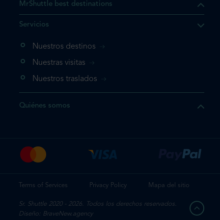
MrShuttle best destinations
e el producto que busca ya
Servicios
 cesta de la compra. Si no
Nuestros destinos
evo, vaya directamente a su
mplete su reserva.
Nuestras visitas
Nuestros traslados
producto una vez
Quiénes somos
te su reserva
Terms of Services
Privacy Policy
Mapa del sitio
Sr. Shuttle 2020 - 2026. Todos los derechos reservados.
Diseño: BraveNew.agency