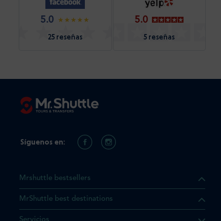
5.0
5.0
25 reseñas
5 reseñas
Síguenos en:
Mrshuttle bestsellers
MrShuttle best destinations
e el producto que busca ya
Servicios