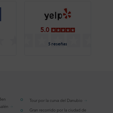
5.0
5 reseñas
 Ben
Tour por la curva del Danubio
salén
Gran recorrido por la ciudad de