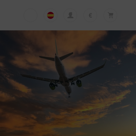
€
€
English
EUR
Su cesta está vacía
£
Polski
GBP
Su cesta está vacía. Añadir primera excursión
o traslado
zł
Deutsch
PLN
$
Italiano
USD
Español