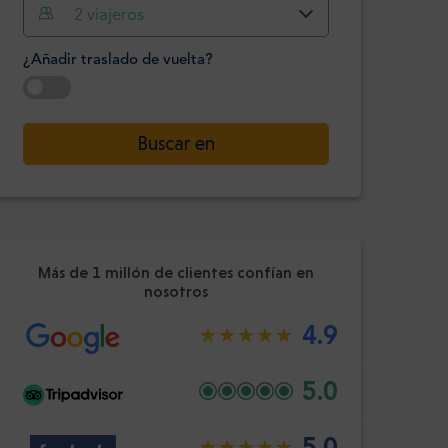
Hora
Minuto
2
viajeros
Confirme
:
¿Añadir traslado de vuelta?
-
+
Pasajeros
Seleccione la fecha
Buscar en
Hora
Minuto
Confirme
:
Más de 1 millón de clientes confían en
nosotros
4.9
5.0