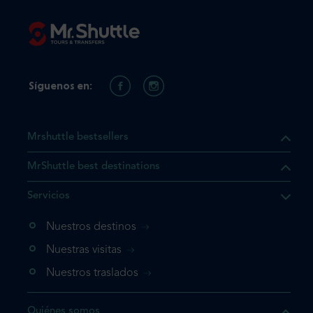
Síguenos en:
Mrshuttle bestsellers
MrShuttle best destinations
e el producto que busca ya
Servicios
 cesta de la compra. Si no
Nuestros destinos
evo, vaya directamente a su
mplete su reserva.
Nuestras visitas
Nuestros traslados
producto una vez
Quiénes somos