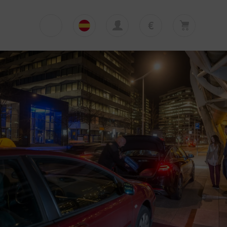
€
€
English
EUR
Su cesta está vacía
£
Polski
GBP
Su cesta está vacía. Añadir primera excursión
o traslado
zł
Deutsch
PLN
$
Italiano
USD
Español