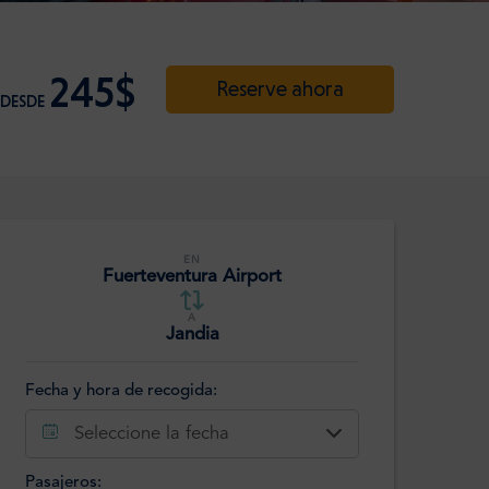
245$
Reserve ahora
DESDE
EN
Fuerteventura Airport
A
Jandia
Fecha y hora de recogida:
Seleccione la fecha
Pasajeros: