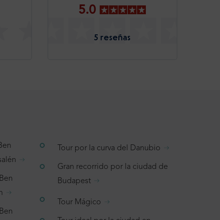
5.0
5 reseñas
 Ben
Tour por la curva del Danubio
salén
Gran recorrido por la ciudad de
 Ben
Budapest
n
Tour Mágico
 Ben