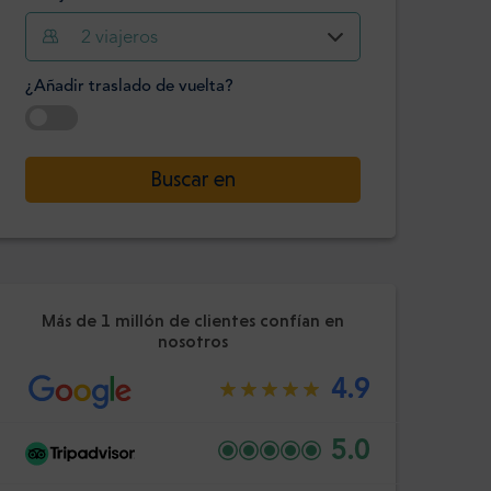
2
viajeros
Hora
Minuto
Confirme
¿Añadir traslado de vuelta?
:
-
+
Pasajeros
Seleccione la fecha
Buscar en
Hora
Minuto
Confirme
:
Más de 1 millón de clientes confían en
nosotros
4.9
5.0