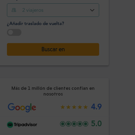
2
viajeros
Hora
Minuto
Confirme
¿Añadir traslado de vuelta?
:
-
+
Pasajeros
Seleccione la fecha
Buscar en
Hora
Minuto
Confirme
:
Más de 1 millón de clientes confían en
nosotros
4.9
5.0