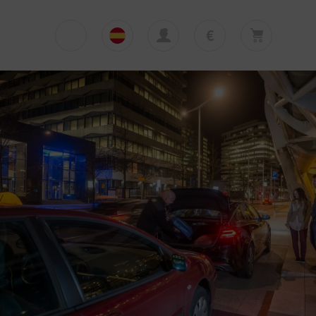
€
€
English
EUR
Su cesta está vacía
£
Polski
GBP
Su cesta está vacía. Añadir primera excursión
o traslado
zł
Deutsch
PLN
$
Italiano
USD
Español