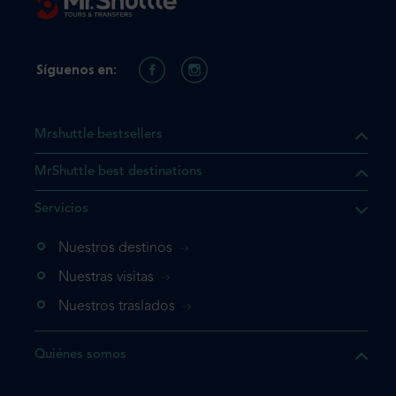
Síguenos en:
Mrshuttle bestsellers
MrShuttle best destinations
e el producto que busca ya
Servicios
 cesta de la compra. Si no
Nuestros destinos
evo, vaya directamente a su
mplete su reserva.
Nuestras visitas
Nuestros traslados
producto una vez
Quiénes somos
te su reserva