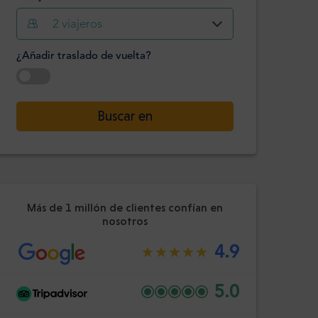
2
viajeros
Hora
Minuto
Confirme
¿Añadir traslado de vuelta?
:
-
+
Pasajeros
Seleccione la fecha
Buscar en
Hora
Minuto
Confirme
:
Más de 1 millón de clientes confían en
nosotros
4.9
5.0