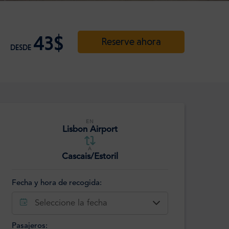
43$
Reserve ahora
DESDE
EN
Lisbon Airport
A
Cascais/Estoril
Fecha y hora de recogida:
Seleccione la fecha
Pasajeros: