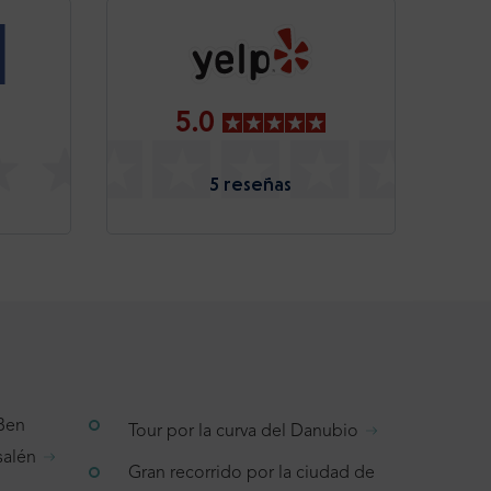
5.0
5 reseñas
 Ben
Tour por la curva del Danubio
salén
Gran recorrido por la ciudad de