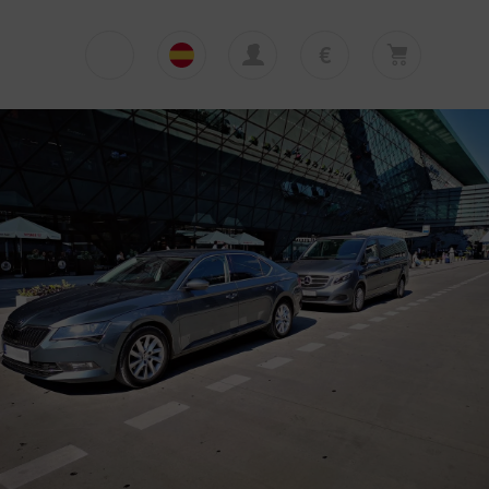
€
€
English
EUR
Su cesta está vacía
£
Polski
GBP
Su cesta está vacía. Añadir primera excursión
o traslado
zł
Deutsch
PLN
$
Italiano
USD
Español