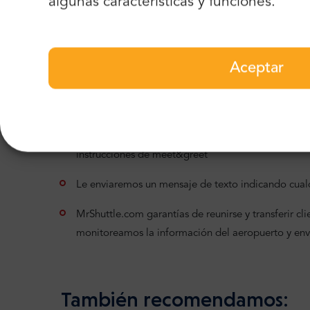
algunas características y funciones.
Asistencia 24/7
Servicio Meet & Greet
P
Aceptar
Asistencia de nuestro equipo de soporte para
la manera más fluida posible
Recibirá un correo electrónico de confirmación, con 
instrucciones de meet&greet
Le enviaremos un mensaje de texto indicando cualq
MrShuttle.com garantías de reunirse y transferir clien
monitoreamos la información del aeropuerto y en
También recomendamos: