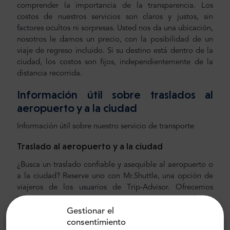
comprender la importancia de la transparencia. Los
costos de nuestros servicios son claros y justos, sin
factores ocultos ni sorpresas. Usted nos da una ubicación,
nosotros le damos un precio, con la posibilidad de un
viaje de regreso incluido. Si su destino está dentro de la
ciudad, los costos son fijos, independientemente de la
distancia recorrida.
Información útil sobre traslados al
aeropuerto y a la ciudad
Información útil sobre nuestro servicio de transporte
Traslado al aeropuerto y a la ciudad
¿Busca un traslado confiable y asequible al aeropuerto o
a la ciudad? Reserve uno con Mr.Shuttle, una opción de
viajeros de los usuarios de Trip-Advisor. Ofrecemos
transporte puerta a puerta en minivans y minibuses
Gestionar el
Mercedes-Benz nuevos, modernos y cómodos con aire
consentimiento
acondicionado. Nuestra tripulación está compuesta por