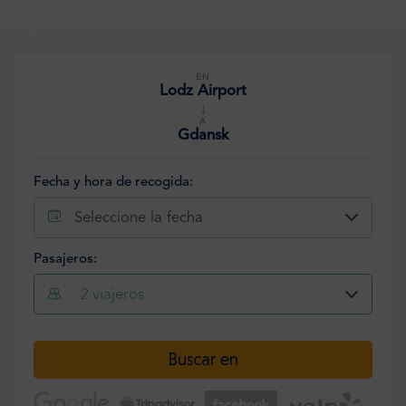
EN
Lodz Airport
↓
A
Gdansk
Fecha y hora de recogida:
Seleccione la fecha
Pasajeros:
2
viajeros
Seleccione la fecha
Buscar en