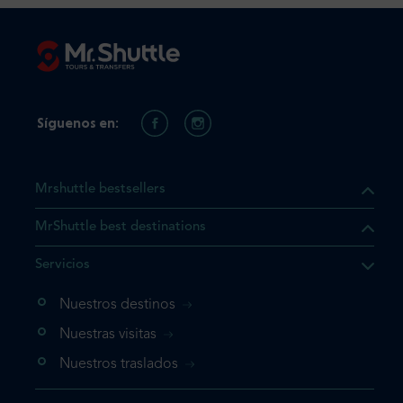
Síguenos en:
Mrshuttle bestsellers
MrShuttle best destinations
e el producto que busca ya
Servicios
 cesta de la compra. Si no
Nuestros destinos
evo, vaya directamente a su
mplete su reserva.
Nuestras visitas
Nuestros traslados
producto una vez