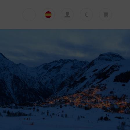
€
€
English
EUR
Su cesta está vacía
£
Polski
GBP
Su cesta está vacía. Añadir primera excursión
o traslado
zł
Deutsch
PLN
$
Italiano
USD
Español