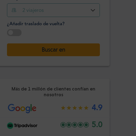
2
viajeros
Hora
Minuto
Confirme
¿Añadir traslado de vuelta?
:
-
+
Pasajeros
Seleccione la fecha
Buscar en
Hora
Minuto
Confirme
:
Más de 1 millón de clientes confían en
nosotros
4.9
5.0