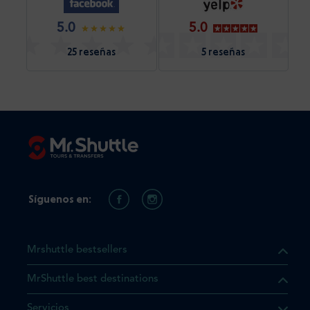
5.0
5.0
25 reseñas
5 reseñas
Síguenos en:
Mrshuttle bestsellers
MrShuttle best destinations
e el producto que busca ya
Servicios