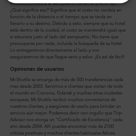
traslados privados al aeropuerto tienen su precio fijo.
¿Qué significa eso? Significa que el costo no cambia en
función de la distancia o el tiempo que se tarda en
llevarlo a su destino. Debido a esto, siempre que su hotel
esté dentro de la ciudad, el costo se mantendrá igual que
si estuviera justo al lado del aeropuerto. No tiene que
preocuparse por nada, incluida la búsqueda de su hotel.
Lo entregaremos directamente al lado y nos
aseguraremos de que llegue sano y salvo. ¡Es así de fácil!
Opiniones de usuarios
Mr.Shuttle se encarga de más de 500 transferencias cada
mes desde 2003. Servimos a clientes que visitan de todo
el mundo en Cracovia, Gdansk y muchas otras ciudades
europeas. Mr.Shuttle recibió muchos comentarios de
nuestros clientes, y asegúrese de usarlo para brindar un
servicio aún mejor. Podemos decir con orgullo que Trip-
Advisor nos otorga un "Certificado de Excelencia" cada
año desde 2004. Allí puedes encontrar más de 2100
críticas positivas y muchos clientes habituales felices.