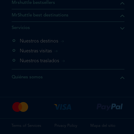
Mrshuttle bestsellers
MrShuttle best destinations
e el producto que busca ya
Servicios
 cesta de la compra. Si no
Nuestros destinos
evo, vaya directamente a su
mplete su reserva.
Nuestras visitas
Nuestros traslados
producto una vez
Quiénes somos
te su reserva
Terms of Services
Privacy Policy
Mapa del sitio