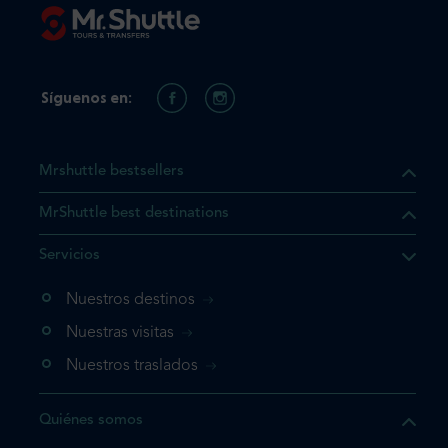
Síguenos en:
Mrshuttle bestsellers
MrShuttle best destinations
e el producto que busca ya
Servicios
 cesta de la compra. Si no
Nuestros destinos
evo, vaya directamente a su
mplete su reserva.
Nuestras visitas
Nuestros traslados
producto una vez
Quiénes somos