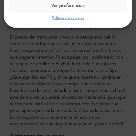
modernos y cómodos con aire acondicionado. Nuestra
Ver preferencias
tripulación está compuesta por conductores veteranos
experimentados, que hablan inglés con fluidez.
Política de cookies
Costo de traslado al aeropuerto y a la ciudad
El precio del transporte privado al aeropuerto del Sr.
Shuttle es más bajo que el de un taxi del aeropuerto.
Nuestros precios son fijos, sin costes ocultos. No tienes
que pagar en efectivo. Puede pagar por adelantado con
su tarjeta de crédito o PayPal. Recuerde que solo los
traslados privados al aeropuerto tienen su precio fijo.
¿Qué significa eso? Significa que el costo no cambia en
función de la distancia o el tiempo que se tarda en
llevarlo a su destino. Debido a esto, siempre que su hotel
esté dentro de la ciudad, el costo se mantendrá igual que
si estuviera justo al lado del aeropuerto. No tiene que
preocuparse por nada, incluida la búsqueda de su hotel.
Lo entregaremos directamente al lado y nos
aseguraremos de que llegue sano y salvo. ¡Es así de fácil!
Opiniones de usuarios