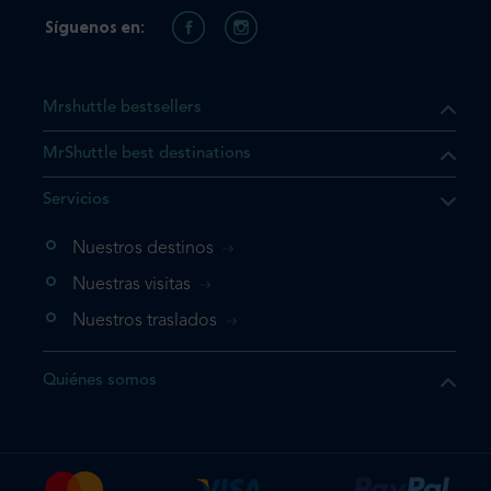
Síguenos en:
Mrshuttle bestsellers
MrShuttle best destinations
e el producto que busca ya
Servicios
 cesta de la compra. Si no
Nuestros destinos
evo, vaya directamente a su
mplete su reserva.
Nuestras visitas
Nuestros traslados
producto una vez
Quiénes somos
te su reserva