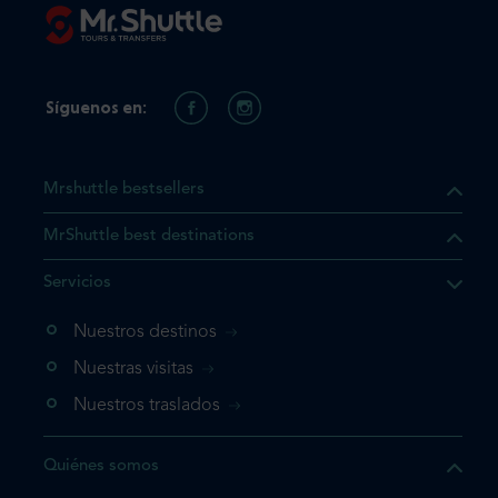
Síguenos en:
Mrshuttle bestsellers
MrShuttle best destinations
e el producto que busca ya
Servicios
 cesta de la compra. Si no
Nuestros destinos
evo, vaya directamente a su
mplete su reserva.
Nuestras visitas
Nuestros traslados
producto una vez
Quiénes somos